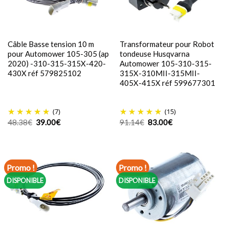
Câble Basse tension 10 m
Transformateur pour Robot
pour Automower 105-305 (ap
tondeuse Husqvarna
2020) -310-315-315X-420-
Automower 105-310-315-
430X réf 579825102
315X-310MII-315MII-
405X-415X réf 599677301
(7)
(15)
Le
Le
Le
Le
48.38
€
39.00
€
91.14
€
83.00
€
prix
prix
prix
prix
initial
actuel
initial
actuel
était :
est :
était :
est :
48.38€.
39.00€.
91.14€.
83.00€.
Promo !
Promo !
DISPONIBLE
DISPONIBLE