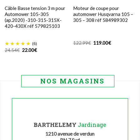
Câble Basse tension 3 m pour
Moteur de coupe pour
Automower 105-305
automower Husqvarna 105 –
(ap.2020) -310-315-315X-
305 – 308 réf 584989302
420-430X réf 579825103
Le
Le
122.99
€
119.00
€
(6)
prix
prix
Le
Le
24.54
€
22.00
€
initial
actuel
prix
prix
était :
est :
initial
actuel
122.99€.
119.00€.
était :
est :
24.54€.
22.00€.
NOS MAGASINS
BARTHELEMY
Jardinage
1210 avenue de verdun
RN 7 Sud