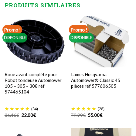
PRODUITS SIMILAIRES
Promo !
Promo !
DISPONIBLE
DISPONIBLE
Roue avant complète pour
Lames Husqvarna
Robot tondeuse Automower
Automower® Classic 45
105 – 305 – 308 réf
pièces réf 577606505
574465104
(34)
(28)
Le
Le
Le
Le
36.16
€
22.00
€
79.99
€
55.00
€
prix
prix
prix
prix
initial
actuel
initial
actuel
était :
est :
était :
est :
36.16€.
22.00€.
79.99€.
55.00€.