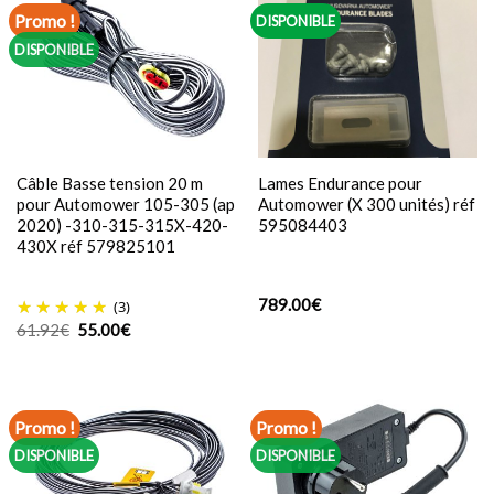
Promo !
DISPONIBLE
DISPONIBLE
Câble Basse tension 20 m
Lames Endurance pour
pour Automower 105-305 (ap
Automower (X 300 unités) réf
2020) -310-315-315X-420-
595084403
430X réf 579825101
789.00
€
(3)
Le
Le
61.92
€
55.00
€
prix
prix
initial
actuel
était :
est :
61.92€.
55.00€.
Promo !
Promo !
DISPONIBLE
DISPONIBLE