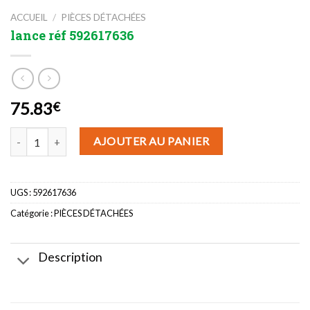
ACCUEIL
/
PIÈCES DÉTACHÉES
lance réf 592617636
75.83
€
quantité de lance réf 592617636
AJOUTER AU PANIER
UGS :
592617636
Catégorie :
PIÈCES DÉTACHÉES
Description