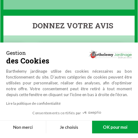
DONNEZ VOTRE AVIS
Gestion
des Cookies
Barthelemy jardinage utilise des cookies nécessaires au bon
fonctionnement du site. D’autres catégories de cookies peuvent être
utilisées pour personnaliser, réaliser des analyses, afin d'optimiser
notre offre. Votre consentement peut être retiré à tout moment
depuis cette fenêtre en cliquant sur l'icône en bas à droite de l'écran.
Lire la politique de confidentialité
Consentements certifiés par
9.9
/10
4470 avis
Non merci
Je choisis
OK pour moi
Réalisation
Azuracom
Plateforme de Gestion du Consentement : Personnalisez vos O
Axeptio consent