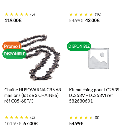
(5)
(16)
Le
Le
119.00
€
54.99
€
43.00
€
prix
prix
initial
actuel
était :
est :
54.99€.
43.00€.
Promo !
DISPONIBLE
DISPONIBLE
Chaîne HUSQVARNA C85 68
Kit mulching pour LC253S –
maillons (lot de 3 CHAINES)
LC353V – LC353VI réf
réf C85-68T/3
582680601
(2)
(8)
Le
Le
101.97
€
67.00
€
54.99
€
prix
prix
initial
actuel