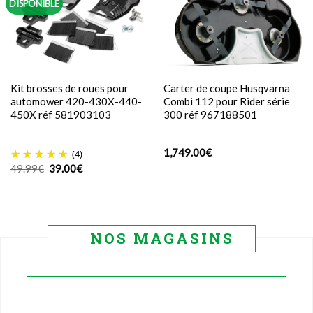
DISPONIBLE
Kit brosses de roues pour
Carter de coupe Husqvarna
automower 420-430X-440-
Combi 112 pour Rider série
450X réf 581903103
300 réf 967188501
1,749.00
€
(4)
Le
Le
49.99
€
39.00
€
prix
prix
initial
actuel
était :
est :
49.99€.
39.00€.
NOS MAGASINS