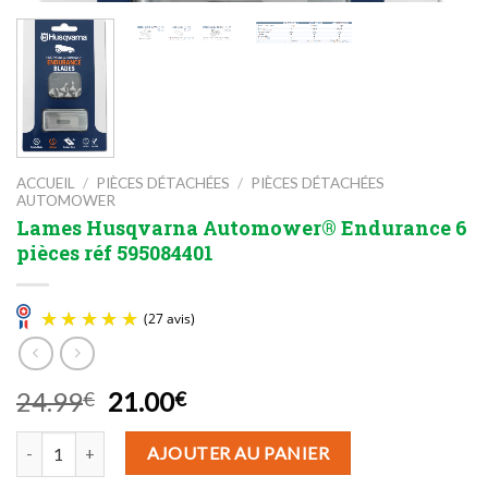
ACCUEIL
/
PIÈCES DÉTACHÉES
/
PIÈCES DÉTACHÉES
AUTOMOWER
Lames Husqvarna Automower® Endurance 6
pièces réf 595084401
Le
Le
24.99
21.00
€
€
prix
prix
quantité de Lames Husqvarna Automower® Endurance 6 pièces réf
initial
actuel
AJOUTER AU PANIER
(27 avis)
était :
est :