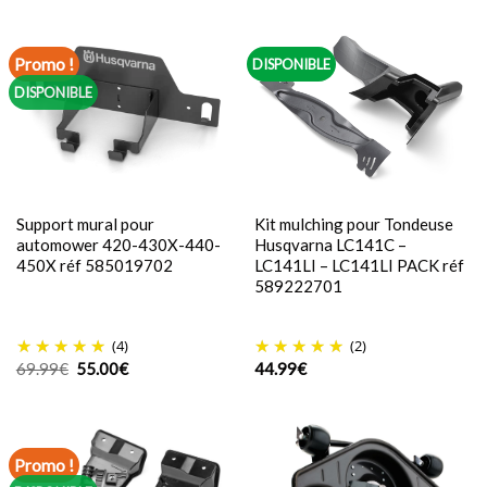
était :
est :
101.97€.
67.00€.
Promo !
DISPONIBLE
DISPONIBLE
Support mural pour
Kit mulching pour Tondeuse
automower 420-430X-440-
Husqvarna LC141C –
450X réf 585019702
LC141LI – LC141LI PACK réf
589222701
(4)
(2)
Le
Le
69.99
€
55.00
€
44.99
€
prix
prix
initial
actuel
était :
est :
69.99€.
55.00€.
Promo !