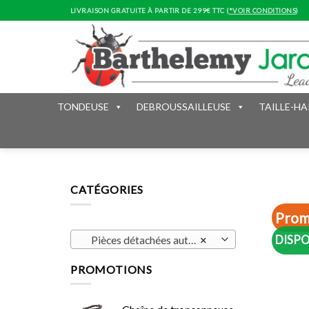
Skip
LIVRAISON GRATUITE À PARTIR DE 299€ TTC (
*VOIR CONDITIONS
)
to
content
TONDEUSE
DEBROUSSAILLEUSE
TAILLE-HA
CATÉGORIES
Prom
DISPO
Pièces détachées automower (170)
×
PROMOTIONS