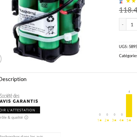
118.
quantité
UGS :
589
Catégories
Description
4
OIR L'ATTESTATION
0
0
0
0
rôle & qualité
1★
2★
3★
4★
5★