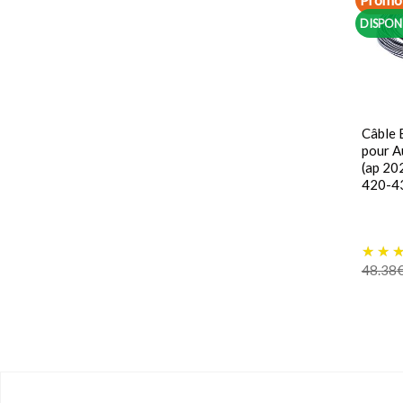
DISPON
Câble 
pour 
(ap 20
420-4
48.38