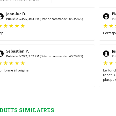
Jean-luc D.
Pi
Publié le 9/4/25, 4:13 PM
(Date de commande : 8/23/2025)
Pub
op
Corresp
Sébastien P.
Je
Publié le 5/7/22, 3:07 PM
(Date de commande : 4/27/2022)
Pub
onforme à l original
Le fonc
robot 3
plus puis
DUITS SIMILAIRES