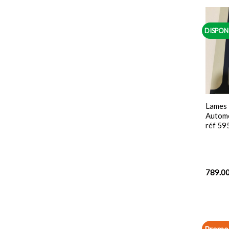
DISPON
Lames 
Automo
réf 5
789.0
Promo 