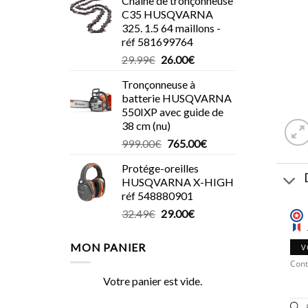
Chaîne de tronçonneuse
C35 HUSQVARNA
325. 1.5 64 maillons -
réf 581699764
Le
Le
29.99
€
26.00
€
prix
prix
Tronçonneuse à
initial
actuel
batterie HUSQVARNA
était :
est :
550IXP avec guide de
29.99€.
26.00€.
38 cm (nu)
Le
Le
999.00
€
765.00
€
prix
prix
Protége-oreilles
initial
actuel
HUSQVARNA X-HIGH
était :
est :
réf 548880901
999.00€.
765.00€.
Le
Le
32.49
€
29.00
€
prix
prix
initial
actuel
MON PANIER
V
était :
est :
Cont
32.49€.
29.00€.
Votre panier est vide.