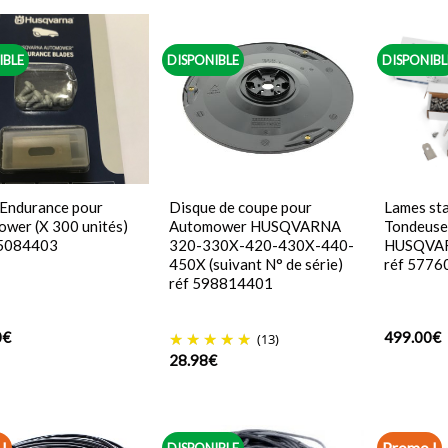
IBLE
DISPONIBLE
DISPONIBL
Endurance pour
Disque de coupe pour
Lames st
wer (X 300 unités)
Automower HUSQVARNA
Tondeus
95084403
320-330X-420-430X-440-
HUSQVARN
450X (suivant N° de série)
réf 5776
réf 598814401
0
€
499.00
€
(13)
28.98
€
!
Promo !