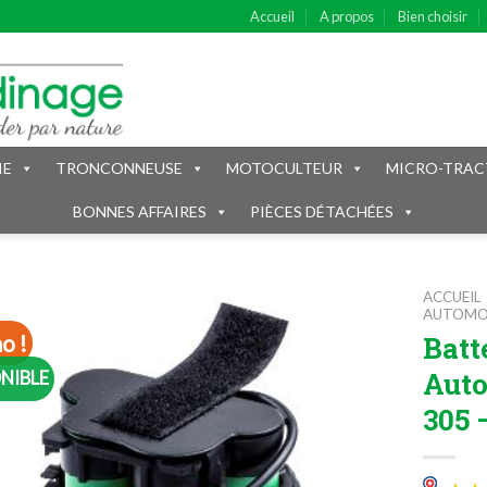
Accueil
A propos
Bien choisir
IE
TRONCONNEUSE
MOTOCULTEUR
MICRO-TRAC
BONNES AFFAIRES
PIÈCES DÉTACHÉES
ACCUEIL
AUTOM
Batt
o !
Auto
NIBLE
305 