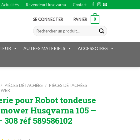
Actualités
Revendeur Husqvarna
Contact
0
SE CONNECTER
PANIER
Recherche
pour :
TEUR
AUTRES MATERIELS
ACCESSOIRES
/
PIÈCES DÉTACHÉES
/
PIÈCES DÉTACHÉES
OWER
erie pour Robot tondeuse
mower Husqvarna 105 –
– 308 réf 589586102