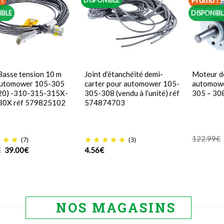
DISPONIBLE
IBLE
DISPONIBL
Basse tension 10 m
Joint d’étanchéité demi-
Moteur d
Automower 105-305
carter pour automower 105-
automowe
20) -310-315-315X-
305-308 (vendu à l’unité) réf
305 – 30
30X réf 579825102
574874703
122.99
€
(7)
(3)
Le
Le
€
39.00
€
4.56
€
prix
prix
initial
actuel
était :
est :
48.38€.
39.00€.
NOS MAGASINS