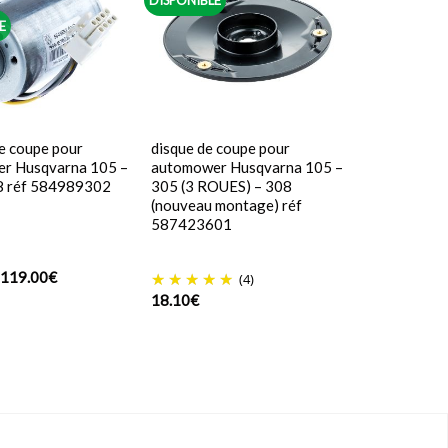
DISPONIBLE
E
e coupe pour
disque de coupe pour
r Husqvarna 105 –
automower Husqvarna 105 –
8 réf 584989302
305 (3 ROUES) – 308
(nouveau montage) réf
587423601
Le
Le
119.00
€
(4)
prix
prix
18.10
€
initial
actuel
était :
est :
122.99€.
119.00€.