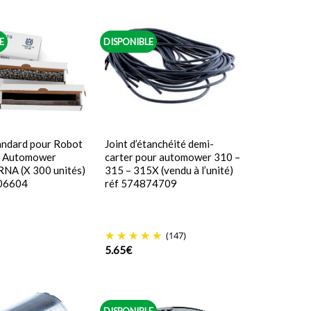
E
DISPONIBLE
andard pour Robot
Joint d’étanchéité demi-
e Automower
carter pour automower 310 –
A (X 300 unités)
315 – 315X (vendu à l’unité)
06604
réf 574874709
(147)
5.65
€