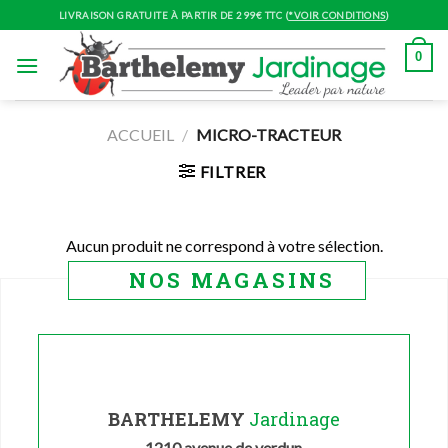
Skip
LIVRAISON GRATUITE À PARTIR DE 299€ TTC (
*VOIR CONDITIONS
)
to
content
0
ACCUEIL
/
MICRO-TRACTEUR
FILTRER
Aucun produit ne correspond à votre sélection.
NOS MAGASINS
BARTHELEMY
Jardinage
1210 avenue de verdun