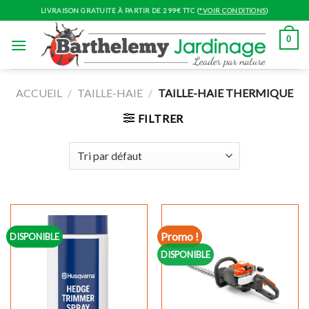
Skip
LIVRAISON GRATUITE À PARTIR DE 299€ TTC (
*VOIR CONDITIONS
)
to
content
0
ACCUEIL
/
TAILLE-HAIE
/
TAILLE-HAIE THERMIQUE
FILTRER
Promo !
DISPONIBLE
DISPONIBLE