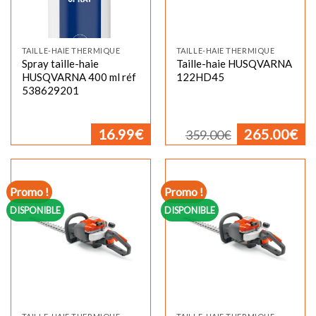
TAILLE-HAIE THERMIQUE
TAILLE-HAIE THERMIQUE
Spray taille-haie
Taille-haie HUSQVARNA
HUSQVARNA 400 ml réf
122HD45
538629201
Le
Le
16.99
€
265.00
€
359.00
€
prix
pr
initial
ac
était :
est
359.00€.
26
Promo !
Promo !
DISPONIBLE
DISPONIBLE