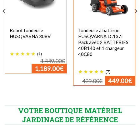
Robot tondeuse
Tondeuse à batterie
HUSQVARNA 308V
HUSQVARNA LC137i
Pack avec 2 BATTERIES
40B140 et 1 chargeur
(1)
40C80
Le
1,449.00
€
prix
Le
1,189.00
€
initial
prix
(7)
était :
actuel
1,449.00€.
est :
Le
Le
449.00
€
499.00
€
1,189.00€.
prix
pr
initial
ac
était :
est
499.00€.
44
VOTRE BOUTIQUE MATÉRIEL
JARDINAGE DE RÉFÉRENCE