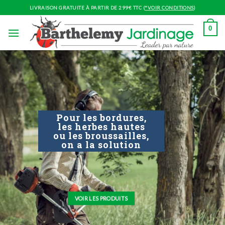
Skip
LIVRAISON GRATUITE À PARTIR DE 299€ TTC (
*VOIR CONDITIONS
)
to
content
0
Pour les bordures,
les herbes hautes
ou les broussailles,
on a la solution
VOIR LES PRODUITS