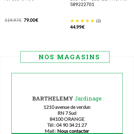
589222701
Le
Le
119.97
€
79.00
€
(2)
prix
prix
44.99
€
initial
actuel
était :
est :
119.97€.
79.00€.
NOS MAGASINS
BARTHELEMY
Jardinage
1210 avenue de verdun
RN 7 Sud
84100 ORANGE
Tél : 04 90 34 21 27
Mail :
Nous contacter