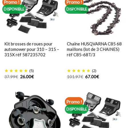
Promo !
Promo !
DISPONIBLE
DISPONIBLE
Kit brosses de roues pour
Chaîne HUSQVARNA C85 68
automower pour 310 – 315 –
maillons (lot de 3 CHAINES)
315X réf 587235702
réf C85-68T/3
(5)
(2)
Le
Le
Le
Le
37.99
€
26.00
€
101.97
€
67.00
€
prix
prix
prix
prix
initial
actuel
initial
actuel
était :
est :
était :
est :
37.99€.
26.00€.
101.97€.
67.00€.
Promo !
DISPONIBLE