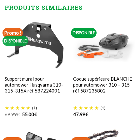
PRODUITS SIMILAIRES
Promo !
DISPONIBLE
DISPONIBLE
Support mural pour
Coque supérieure BLANCHE
automower Husqvarna 310-
pour automower 310 – 315
315-315X réf 587224001
réf 587235802
(1)
(1)
Le
Le
69.99
€
55.00
€
47.99
€
prix
prix
initial
actuel
était :
est :
69.99€.
55.00€.