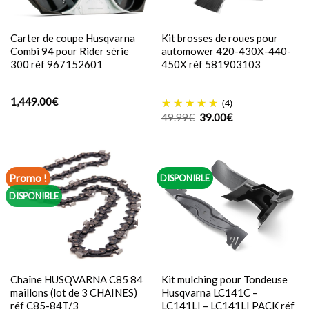
Carter de coupe Husqvarna
Kit brosses de roues pour
Combi 94 pour Rider série
automower 420-430X-440-
300 réf 967152601
450X réf 581903103
1,449.00
€
(4)
Le
Le
49.99
€
39.00
€
prix
prix
initial
actuel
était :
est :
49.99€.
39.00€.
Promo !
DISPONIBLE
DISPONIBLE
Chaîne HUSQVARNA C85 84
Kit mulching pour Tondeuse
maillons (lot de 3 CHAINES)
Husqvarna LC141C –
réf C85-84T/3
LC141LI – LC141LI PACK réf