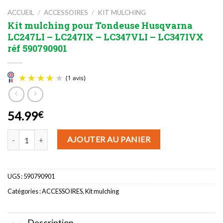
ACCUEIL
/
ACCESSOIRES
/
KIT MULCHING
Kit mulching pour Tondeuse Husqvarna
LC247LI – LC247IX – LC347VLI – LC347IVX
réf 590790901
54.99
€
(1 avis)
quantité de Kit mulching pour Tondeuse Husqvarna LC247LI - LC24
AJOUTER AU PANIER
UGS :
590790901
Catégories :
ACCESSOIRES
,
Kit mulching
Description