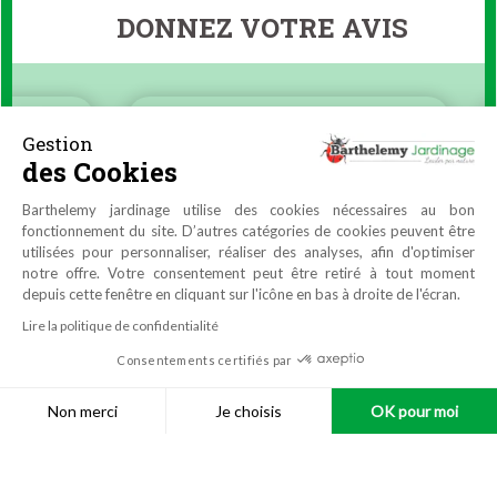
DONNEZ VOTRE AVIS
Gestion
des Cookies
Barthelemy jardinage utilise des cookies nécessaires au bon
fonctionnement du site. D’autres catégories de cookies peuvent être
utilisées pour personnaliser, réaliser des analyses, afin d'optimiser
notre offre. Votre consentement peut être retiré à tout moment
depuis cette fenêtre en cliquant sur l'icône en bas à droite de l'écran.
Lire la politique de confidentialité
Consentements certifiés par
9.9
/10
4464 avis
Réalisation
Azuracom
Non merci
Je choisis
OK pour moi
© Barthelemy
Jardinage
|
Mentions légales
|
Données
Plateforme de Gestion du Consentement : Personnalisez vos O
Axeptio consent
personnelles
|
Conditions générales de vente
Notre plateforme vous permet d'adapter et de gérer vos paramètr