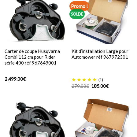
Promo !
SOLDE
Carter de coupe Husqvarna
Kit d’installation Large pour
Combi 112 cm pour Rider
Automower réf 967972301
série 400 réf 967649001
2,499.00
€
(1)
Le
Le
279.00
€
185.00
€
prix
prix
initial
actuel
était :
est :
279.00€.
185.00€.