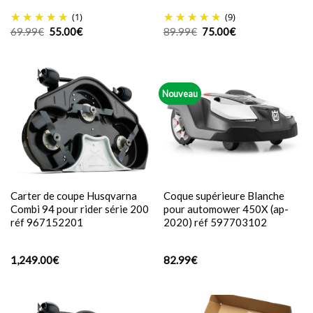
(1)
(9)
Le
Le
Le
Le
69.99
€
55.00
€
89.99
€
75.00
€
prix
prix
prix
prix
initial
actuel
initial
actuel
était :
est :
était :
est :
69.99€.
55.00€.
89.99€.
75.00€.
Nouveau
Carter de coupe Husqvarna
Coque supérieure Blanche
Combi 94 pour rider série 200
pour automower 450X (ap-
réf 967152201
2020) réf 597703102
1,249.00
€
82.99
€