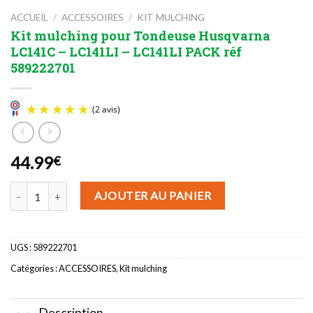
ACCUEIL
/
ACCESSOIRES
/
KIT MULCHING
Kit mulching pour Tondeuse Husqvarna
LC141C – LC141LI – LC141LI PACK réf
589222701
44.99
€
(2 avis)
quantité de Kit mulching pour Tondeuse Husqvarna LC141C - LC141
AJOUTER AU PANIER
UGS :
589222701
Catégories :
ACCESSOIRES
,
Kit mulching
Description