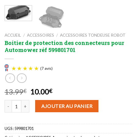
ACCUEIL
/
ACCESSOIRES
/
ACCESSOIRES TONDEUSE ROBOT
Boitier de protection des connecteurs pour
Automower réf 599801701
Le
Le
13.99
10.00
€
€
prix
prix
quantité de Boitier de protection des connecteurs pour Automowe
(7 avis)
initial
actuel
AJOUTER AU PANIER
était :
est :
13.99€.
10.00€.
UGS :
599801701