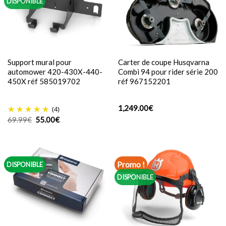
DISPONIBLE
Support mural pour
Carter de coupe Husqvarna
automower 420-430X-440-
Combi 94 pour rider série 200
450X réf 585019702
réf 967152201
1,249.00
€
(4)
Le
Le
69.99
€
55.00
€
prix
prix
initial
actuel
était :
est :
69.99€.
55.00€.
Promo !
DISPONIBLE
DISPONIBLE