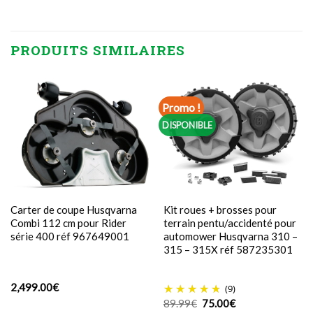
PRODUITS SIMILAIRES
Promo !
DISPONIBLE
Carter de coupe Husqvarna
Kit roues + brosses pour
Combi 112 cm pour Rider
terrain pentu/accidenté pour
série 400 réf 967649001
automower Husqvarna 310 –
315 – 315X réf 587235301
2,499.00
€
(9)
Le
Le
89.99
€
75.00
€
prix
prix