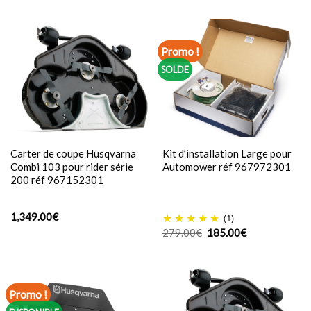
initial
actuel
était :
est :
89.99€.
75.00€.
Promo !
SOLDE
Carter de coupe Husqvarna
Kit d’installation Large pour
Combi 103 pour rider série
Automower réf 967972301
200 réf 967152301
1,349.00
€
(1)
Le
Le
279.00
€
185.00
€
prix
prix
initial
actuel
était :
est :
279.00€.
185.00€.
Promo !