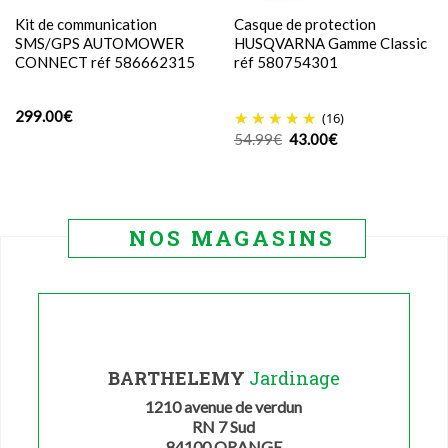
Kit de communication
Casque de protection
SMS/GPS AUTOMOWER
HUSQVARNA Gamme Classic
CONNECT réf 586662315
réf 580754301
299.00
€
(16)
Le
Le
54.99
€
43.00
€
prix
prix
initial
actuel
était :
est :
54.99€.
43.00€.
NOS MAGASINS
BARTHELEMY
Jardinage
1210 avenue de verdun
RN 7 Sud
84100 ORANGE