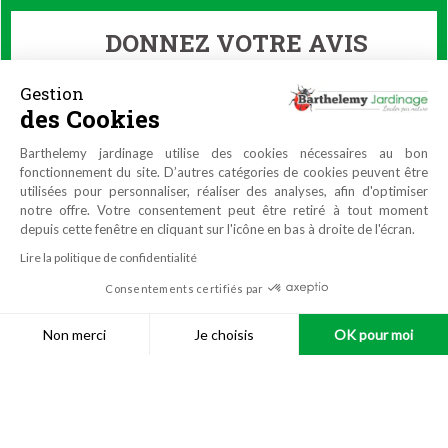
DONNEZ VOTRE AVIS
Gestion
des Cookies
Barthelemy jardinage utilise des cookies nécessaires au bon
fonctionnement du site. D’autres catégories de cookies peuvent être
utilisées pour personnaliser, réaliser des analyses, afin d'optimiser
notre offre. Votre consentement peut être retiré à tout moment
depuis cette fenêtre en cliquant sur l'icône en bas à droite de l'écran.
Lire la politique de confidentialité
Consentements certifiés par
9.9
/10
4464 avis
Non merci
Je choisis
OK pour moi
Plateforme de Gestion du Consentement : Personnalisez vos O
Axeptio consent
Réalisation
Azuracom
Notre plateforme vous permet d'adapter et de gérer vos paramètr
© Barthelemy
Jardinage
|
Mentions légales
|
Données
personnelles
|
Conditions générales de vente