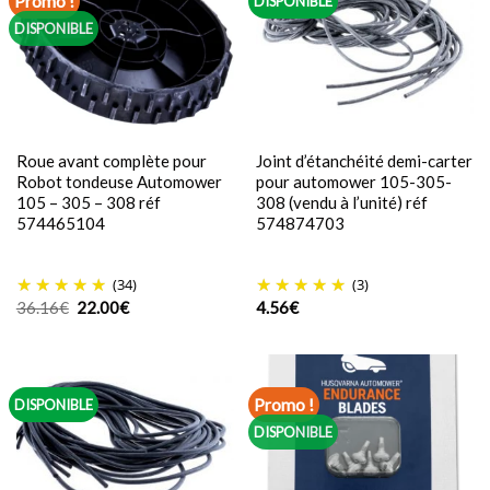
Promo !
DISPONIBLE
DISPONIBLE
Roue avant complète pour
Joint d’étanchéité demi-carter
Robot tondeuse Automower
pour automower 105-305-
105 – 305 – 308 réf
308 (vendu à l’unité) réf
574465104
574874703
(34)
(3)
Le
Le
36.16
€
22.00
€
4.56
€
prix
prix
initial
actuel
était :
est :
36.16€.
22.00€.
Promo !
DISPONIBLE
DISPONIBLE