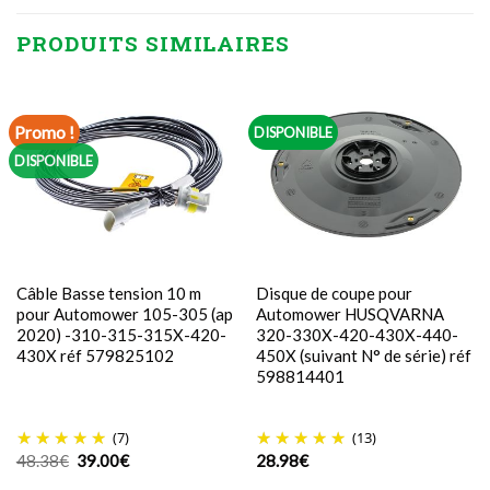
PRODUITS SIMILAIRES
Promo !
DISPONIBLE
DISPONIBLE
Câble Basse tension 10 m
Disque de coupe pour
pour Automower 105-305 (ap
Automower HUSQVARNA
2020) -310-315-315X-420-
320-330X-420-430X-440-
430X réf 579825102
450X (suivant N° de série) réf
598814401
(7)
(13)
Le
Le
48.38
€
39.00
€
28.98
€
prix
prix
initial
actuel