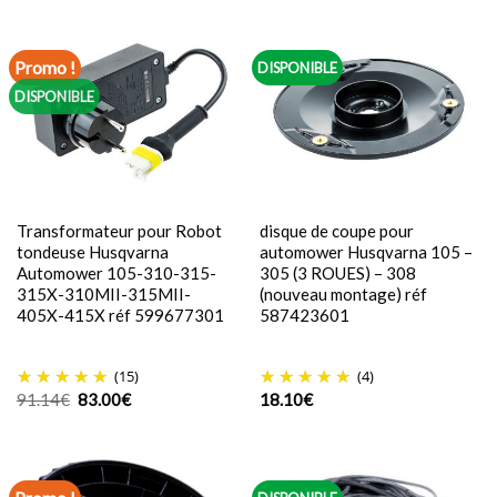
était :
est :
48.38€.
39.00€.
Promo !
DISPONIBLE
DISPONIBLE
Transformateur pour Robot
disque de coupe pour
tondeuse Husqvarna
automower Husqvarna 105 –
Automower 105-310-315-
305 (3 ROUES) – 308
315X-310MII-315MII-
(nouveau montage) réf
405X-415X réf 599677301
587423601
(15)
(4)
Le
Le
91.14
€
83.00
€
18.10
€
prix
prix
initial
actuel
était :
est :
91.14€.
83.00€.