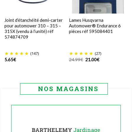
Joint d’étanchéité demi-carter
Lames Husqvarna
pour automower 310 – 315 –
Automower® Endurance 6
315X (vendu à l’unité) réf
pièces réf 595084401
574874709
(147)
(27)
Le
Le
5.65
€
24.99
€
21.00
€
prix
prix
initial
actuel
était :
est :
24.99€.
21.00€.
NOS MAGASINS
BARTHELEMY
Jardinage