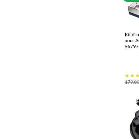
Kit d’
pour A
96797
179.0