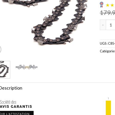
179.
quantité
UGS :
C85
Catégories
Description
1
OIR L'ATTESTATION