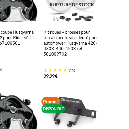
RUPTURE DE STOCK
e coupe Husqvarna
Kit roues + brosses pour
 pour Rider série
terrain pentu/accidenté pour
967188501
automower Husqvarna 420-
430X-440-450X réf
581889702
€
(15)
99.99
€
Promo !
DISPONIBLE