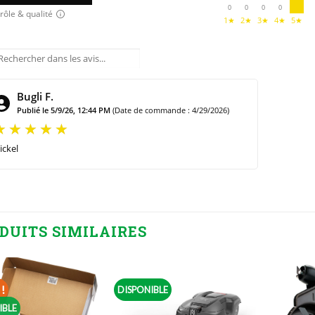
0
0
0
0
rôle & qualité
1★
2★
3★
4★
5★
Bugli F.
Publié le 5/9/26, 12:44 PM
(Date de commande : 4/29/2026)
ickel
DUITS SIMILAIRES
!
DISPONIBLE
IBLE