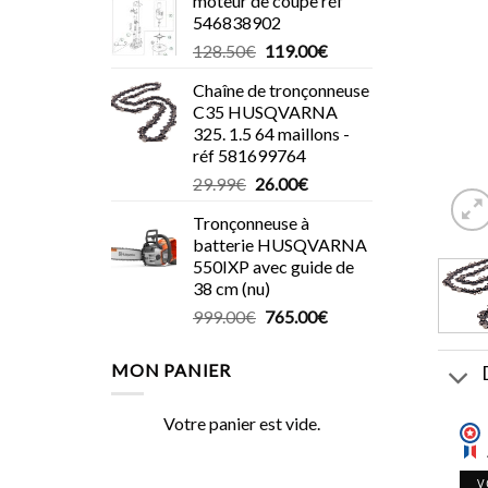
moteur de coupe réf
546838902
Le
Le
128.50
€
119.00
€
prix
prix
Chaîne de tronçonneuse
initial
actuel
C35 HUSQVARNA
était :
est :
325. 1.5 64 maillons -
128.50€.
119.00€.
réf 581699764
Le
Le
29.99
€
26.00
€
prix
prix
Tronçonneuse à
initial
actuel
batterie HUSQVARNA
était :
est :
550IXP avec guide de
29.99€.
26.00€.
38 cm (nu)
Le
Le
999.00
€
765.00
€
prix
prix
initial
actuel
MON PANIER
était :
est :
999.00€.
765.00€.
Votre panier est vide.
V