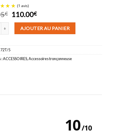
Le
Le
95
110.00
€
€
prix
prix
 de Chaine de tronçonneuse HUSQVARNA C85 72 maillons (lot de 5 CH
initial
actuel
AJOUTER AU PANIER
(1 avis)
était :
est :
179.95€.
110.00€.
-72T/5
 :
ACCESSOIRES
,
Accessoires tronçonneuse
10
/
10