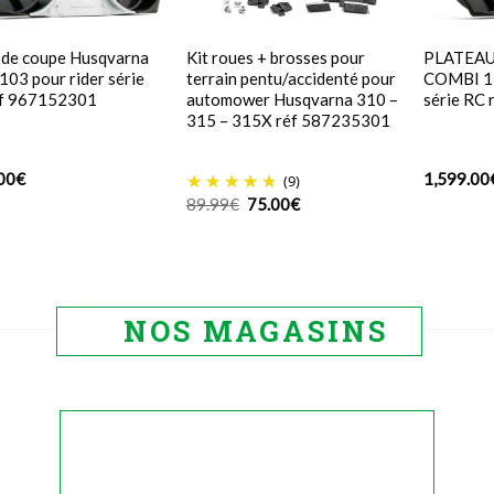
 de coupe Husqvarna
Kit roues + brosses pour
PLATEAU
103 pour rider série
terrain pentu/accidenté pour
COMBI 11
éf 967152301
automower Husqvarna 310 –
série RC
315 – 315X réf 587235301
00
€
1,599.00
(9)
Le
Le
89.99
€
75.00
€
prix
prix
initial
actuel
était :
est :
89.99€.
75.00€.
NOS MAGASINS