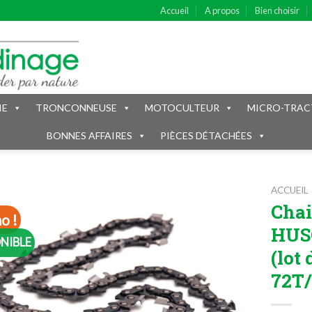
Accueil
A propos
Bien choisir
IE
TRONCONNEUSE
MOTOCULTEUR
MICRO-TRAC
BONNES AFFAIRES
PIÈCES DÉTACHÉES
ACCUEIL
Chai
o !
HUS
NIBLE
(lot
72T/