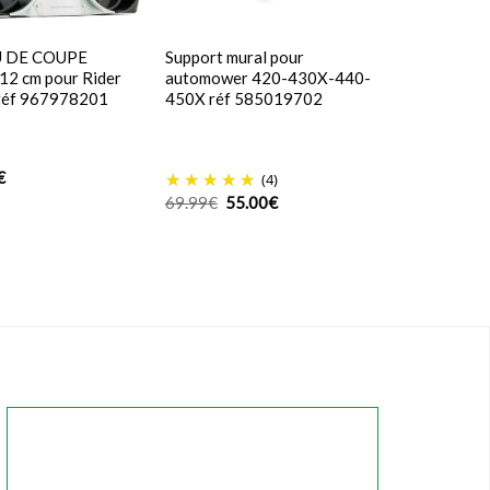
 DE COUPE
Support mural pour
2 cm pour Rider
automower 420-430X-440-
 réf 967978201
450X réf 585019702
€
(4)
Le
Le
69.99
€
55.00
€
prix
prix
initial
actuel
était :
est :
69.99€.
55.00€.