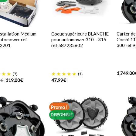
installation Médium
Coque supérieure BLANCHE
Carter d
utomower réf
pour automower 310 – 315
Combi 112
2201
réf 587235802
300 réf 
1,749.00
(3)
(1)
Le
Le
0
€
119.00
€
47.99
€
prix
prix
initial
actuel
était :
est :
179.00€.
119.00€.
Promo !
DISPONIBLE