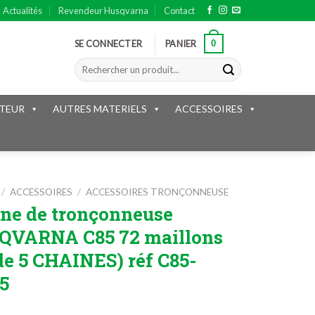
Actualités
Revendeur Husqvarna
Contact
0
SE CONNECTER
PANIER
Recherche
pour :
TEUR
AUTRES MATERIELS
ACCESSOIRES
/
ACCESSOIRES
/
ACCESSOIRES TRONÇONNEUSE
ne de tronçonneuse
QVARNA C85 72 maillons
 de 5 CHAINES) réf C85-
5