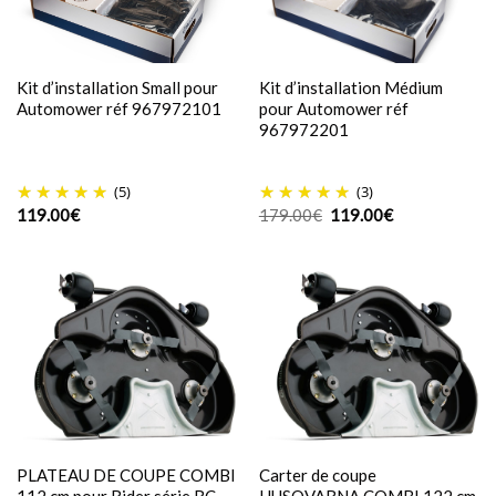
Kit d’installation Small pour
Kit d’installation Médium
Automower réf 967972101
pour Automower réf
967972201
(5)
(3)
Le
Le
119.00
€
179.00
€
119.00
€
prix
prix
initial
actuel
était :
est :
179.00€.
119.00€.
PLATEAU DE COUPE COMBI
Carter de coupe
112 cm pour Rider série RC
HUSQVARNA COMBI 122 cm