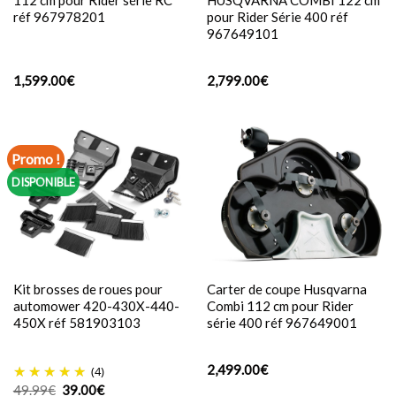
réf 967978201
pour Rider Série 400 réf
967649101
1,599.00
€
2,799.00
€
Promo !
DISPONIBLE
Kit brosses de roues pour
Carter de coupe Husqvarna
automower 420-430X-440-
Combi 112 cm pour Rider
450X réf 581903103
série 400 réf 967649001
2,499.00
€
(4)
Le
Le
49.99
€
39.00
€