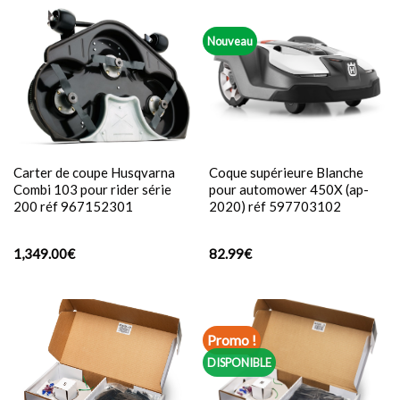
Nouveau
Carter de coupe Husqvarna
Coque supérieure Blanche
Combi 103 pour rider série
pour automower 450X (ap-
200 réf 967152301
2020) réf 597703102
1,349.00
€
82.99
€
Promo !
DISPONIBLE