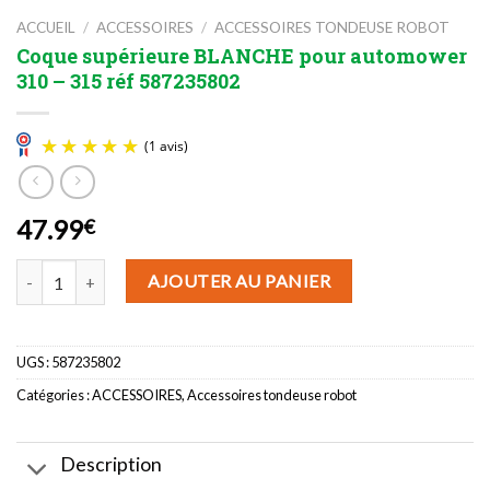
ACCUEIL
/
ACCESSOIRES
/
ACCESSOIRES TONDEUSE ROBOT
Coque supérieure BLANCHE pour automower
310 – 315 réf 587235802
47.99
€
(1 avis)
quantité de Coque supérieure BLANCHE pour automower 310 - 315
AJOUTER AU PANIER
UGS :
587235802
Catégories :
ACCESSOIRES
,
Accessoires tondeuse robot
Description