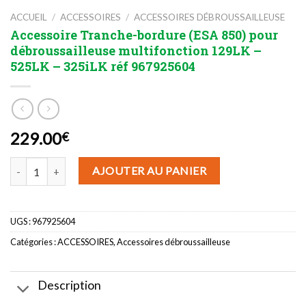
ACCUEIL
/
ACCESSOIRES
/
ACCESSOIRES DÉBROUSSAILLEUSE
Accessoire Tranche-bordure (ESA 850) pour
débroussailleuse multifonction 129LK –
525LK – 325iLK réf 967925604
229.00
€
quantité de Accessoire Tranche-bordure (ESA 850) pour débroussai
AJOUTER AU PANIER
UGS :
967925604
Catégories :
ACCESSOIRES
,
Accessoires débroussailleuse
Description