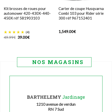
Kit brosses de roues pour
Carter de coupe Husqvarna
automower 420-430X-440-
Combi 103 pour Rider série
450X réf 581903103
300 réf 967152401
1,549.00
€
(4)
Le
Le
49.99
€
39.00
€
prix
prix
initial
actuel
était :
est :
49.99€.
39.00€.
NOS MAGASINS
BARTHELEMY
Jardinage
1210 avenue de verdun
RN 7 Sud