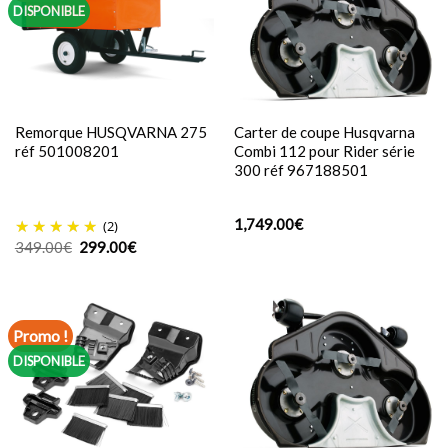
DISPONIBLE
Remorque HUSQVARNA 275
Carter de coupe Husqvarna
réf 501008201
Combi 112 pour Rider série
300 réf 967188501
1,749.00
€
(2)
Le
Le
349.00
€
299.00
€
prix
prix
initial
actuel
était :
est :
349.00€.
299.00€.
Promo !
DISPONIBLE