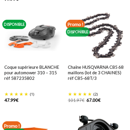
Promo !
DISPONIBLE
DISPONIBLE
Coque supérieure BLANCHE
Chaîne HUSQVARNA C85 68
pour automower 310 – 315
maillons (lot de 3 CHAINES)
réf 587235802
réf C85-68T/3
(1)
(2)
Le
Le
47.99
€
101.97
€
67.00
€
prix
prix
initial
actuel
était :
est :
101.97€.
67.00€.
Promo !