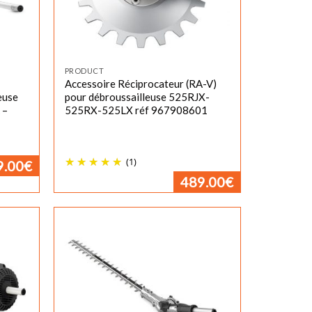
PRODUCT
Accessoire Réciprocateur (RA-V)
euse
pour débroussailleuse 525RJX-
 –
525RX-525LX réf 967908601
(1)
9.00
€
489.00
€