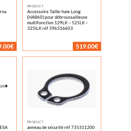
PRODUCT
arna
Accessoire Taille-haie Long
(HA860) pour débroussailleuse
multifonction 129LK – 525LK –
325iLK réf 596316603
9.00
€
519.00
€
PRODUCT
(ESA
anneau de sécurité réf 735311200