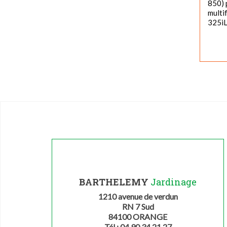
850) 
multi
325i
BARTHELEMY
Jardinage
1210 avenue de verdun
RN 7 Sud
84100 ORANGE
Tél : 04 90 34 21 27