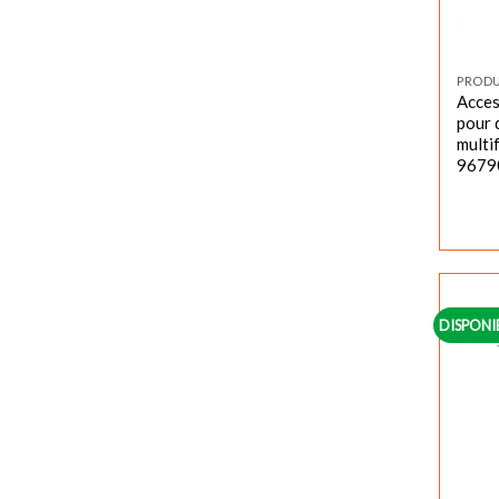
PROD
Acces
pour 
multi
9679
DISPONI