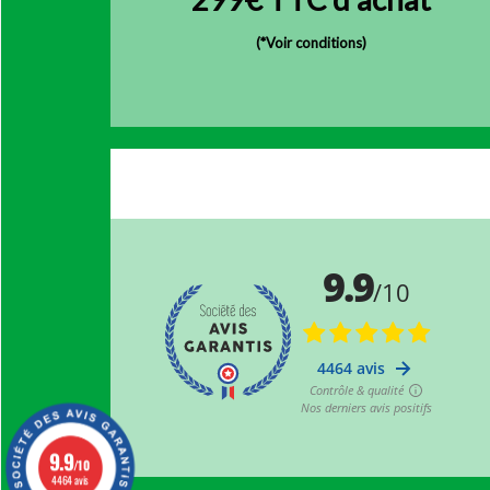
(
*Voir conditions)
9.9
/10
4464 avis