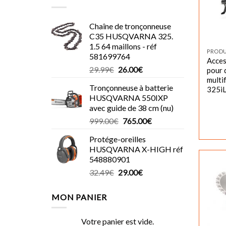
Chaîne de tronçonneuse
C35 HUSQVARNA 325.
1.5 64 maillons - réf
PROD
581699764
Acces
Le
Le
29.99
€
26.00
€
pour 
prix
prix
multi
Tronçonneuse à batterie
325i
initial
actuel
HUSQVARNA 550IXP
était :
est :
avec guide de 38 cm (nu)
29.99€.
26.00€.
Le
Le
999.00
€
765.00
€
prix
prix
Protége-oreilles
initial
actuel
HUSQVARNA X-HIGH réf
était :
est :
548880901
999.00€.
765.00€.
Le
Le
32.49
€
29.00
€
prix
prix
initial
actuel
MON PANIER
était :
est :
32.49€.
29.00€.
Votre panier est vide.