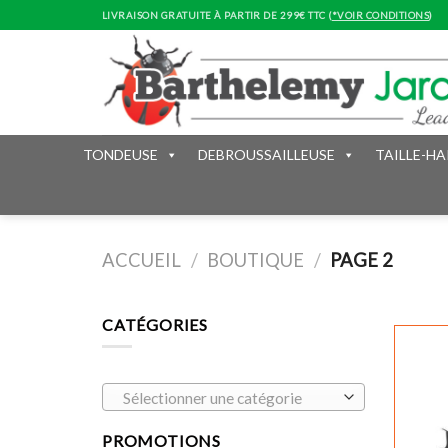
Skip
LIVRAISON GRATUITE À PARTIR DE 299€ TTC (
*VOIR CONDITIONS
)
to
content
TONDEUSE
DEBROUSSAILLEUSE
TAILLE-HA
ACCUEIL
/
BOUTIQUE
/
PAGE 2
CATÉGORIES
Sélectionner une catégorie
PROMOTIONS