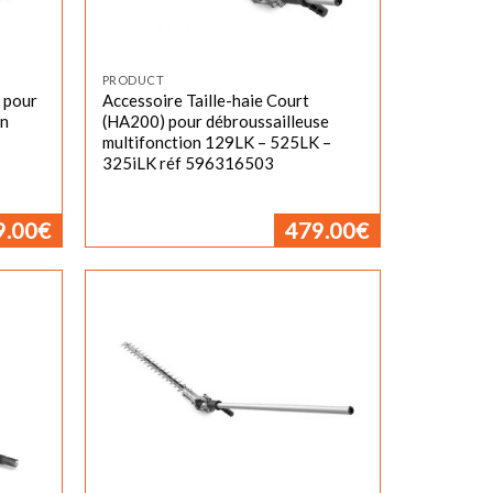
PRODUCT
 pour
Accessoire Taille-haie Court
on
(HA200) pour débroussailleuse
multifonction 129LK – 525LK –
325iLK réf 596316503
9.00
€
479.00
€