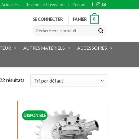
Actualités
Revendeur Husqvarna
Contact
0
SE CONNECTER
PANIER
Recherche
pour :
TEUR
AUTRES MATERIELS
ACCESSOIRES
22 résultats
DISPONIBLE