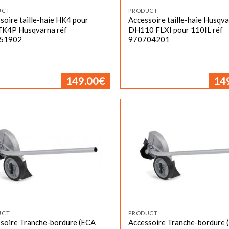
UCT
PRODUCT
soire taille-haie HK4 pour
Accessoire taille-haie Husqv
TK4P Husqvarna réf
DH110 FLXI pour 110IL réf
51902
970704201
149.00
€
14
UCT
PRODUCT
soire Tranche-bordure (ECA
Accessoire Tranche-bordure 