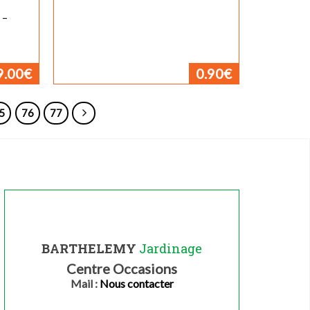
 –
9.00
€
0.90
€
5
76
77
BARTHELEMY
Jardinage
Centre Occasions
Mail :
Nous contacter