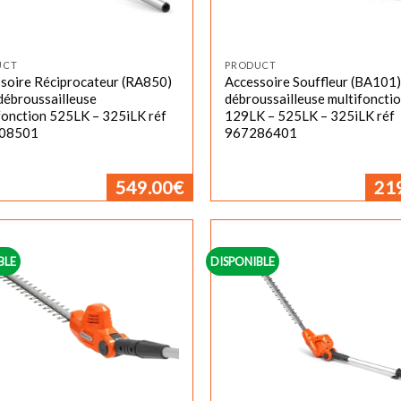
UCT
PRODUCT
soire Réciprocateur (RA850)
Accessoire Souffleur (BA101)
débroussailleuse
débroussailleuse multifoncti
fonction 525LK – 325iLK réf
129LK – 525LK – 325iLK réf
08501
967286401
549.00
€
21
BLE
DISPONIBLE