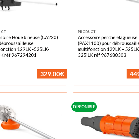
UCT
PRODUCT
soire Houe bineuse (CA230)
Accessoire perche élagueuse
débroussailleuse
(PAX1100) pour débroussaill
fonction 129LK -525LK-
multifonction 129LK – 525LK
LK réf 967294201
325iLK réf 967688303
329.00
€
44
DISPONIBLE