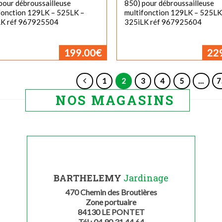
pour débroussailleuse
850) pour débroussailleuse
fonction 129LK – 525LK –
multifonction 129LK – 525LK
LK réf 967925504
325iLK réf 967925604
199.00
€
22
1
2
3
4
5
…
7
NOS MAGASINS
BARTHELEMY
Jardinage
470 Chemin des Broutières
Zone portuaire
84130 LE PONTET
Tél : 04 90 31 44 64