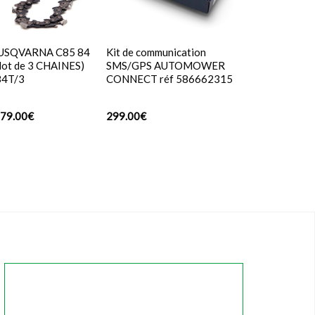
HUSQVARNA C85 84
Kit de communication
(lot de 3 CHAINES)
SMS/GPS AUTOMOWER
84T/3
CONNECT réf 586662315
Le
Le
79.00
€
299.00
€
prix
prix
initial
actuel
était :
est :
119.97€.
79.00€.