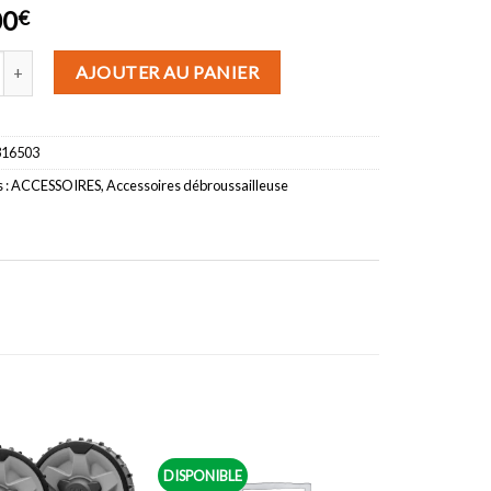
00
€
de Accessoire Taille-haie Court (HA200) pour débroussailleuse multif
AJOUTER AU PANIER
316503
 :
ACCESSOIRES
,
Accessoires débroussailleuse
DISPONIBLE