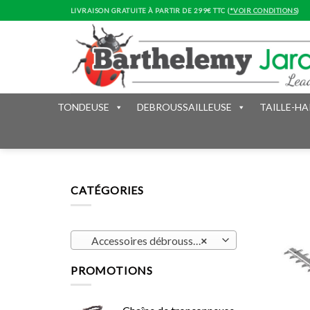
Skip
LIVRAISON GRATUITE À PARTIR DE 299€ TTC (
*VOIR CONDITIONS
)
to
content
TONDEUSE
DEBROUSSAILLEUSE
TAILLE-HA
CATÉGORIES
Accessoires débroussailleuse (71)
×
PROMOTIONS