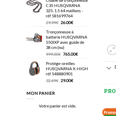
Chaîne de tronçonneuse
C35 HUSQVARNA
325. 1.5 64 maillons -
réf 581699764
Le
Le
29.99
€
26.00
€
prix
prix
Tronçonneuse à
initial
actuel
batterie HUSQVARNA
était :
est :
550IXP avec guide de
29.99€.
26.00€.
38 cm (nu)
Le
Le
999.00
€
765.00
€
prix
prix
Protége-oreilles
initial
actuel
HUSQVARNA X-HIGH
était :
est :
réf 548880901
999.00€.
765.00€.
Le
Le
32.49
€
29.00
€
prix
prix
PRO
initial
actuel
MON PANIER
était :
est :
32.49€.
29.00€.
Votre panier est vide.
Promo 