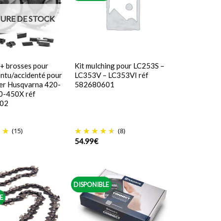
URE DE STOCK
 + brosses pour
Kit mulching pour LC253S –
entu/accidenté pour
LC353V – LC353VI réf
r Husqvarna 420-
582680601
-450X réf
02
(15)
(8)
54.99
€
DISPONIBLE
E