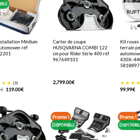
IBLE
RUPT
installation Médium
Carter de coupe
Kit roues
utomower réf
HUSQVARNA COMBI 122
terrain p
2201
cm pour Rider Série 400 réf
automowe
967649101
430X-440
5818897
2,799.00
€
(3)
Le
Le
0
€
119.00
€
99.99
€
prix
prix
initial
actuel
était :
est :
179.00€.
119.00€.
Promo !
Promo !
DISPONIBLE
DISPONIBL