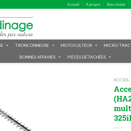
Accueil
A propos
Bien choisir
IE
TRONCONNEUSE
MOTOCULTEUR
MICRO-TRAC
BONNES AFFAIRES
PIÈCES DÉTACHÉES
ACCUEIL
Acce
(HA2
mult
325i