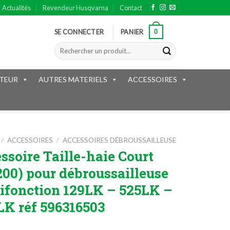
Actualités
Revendeur Husqvarna
Contact
0
SE CONNECTER
PANIER
Recherche
pour :
TEUR
AUTRES MATERIELS
ACCESSOIRES
/
ACCESSOIRES
/
ACCESSOIRES DÉBROUSSAILLEUSE
ssoire Taille-haie Court
00) pour débroussailleuse
ifonction 129LK – 525LK –
LK réf 596316503