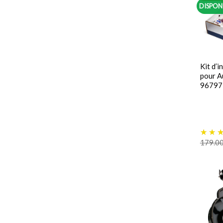
DISPON
Kit d’
pour A
96797
179.0