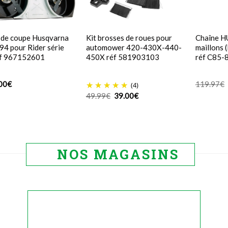
 de coupe Husqvarna
Kit brosses de roues pour
Chaîne 
94 pour Rider série
automower 420-430X-440-
maillons 
éf 967152601
450X réf 581903103
réf C85-
00
€
119.97
€
(4)
Le
Le
49.99
€
39.00
€
prix
prix
initial
actuel
était :
est :
49.99€.
39.00€.
NOS MAGASINS