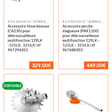
A:1:{I:0;A:9:{S:11:"_BUBBLE_NEW";S:0:"";S:12:"_BUBBLE_TEXT";S:0:"";S:17:"_CUSTOM_TAB_TITLE";S:0:"";S:11:"_CUSTOM_TAB";S:0:"";S:14:"_PRODUCT_VIDEO";S:0:"";S:19:"_PRODUCT_VIDEO_SIZE";S:0:"";S:24:"_PRODU
A:1:{I:0;A:9:{S:11:"_BUBBLE_NEW";S:0:"";S:12:"_BUBBLE_TEXT";S:0:"";S:17:"_CUSTOM_TAB_TITLE";S:0:"";S:11:"_CUSTOM_TAB";S:0:"";S:14:"_PRODUCT_VIDEO";S:0:"";S:19:"_PRODUCT_VIDEO_SIZE";S:0:"";S:24:"_PRODU
Accessoire Houe bineuse
Accessoire perche
(CA230) pour
élagueuse (PAX1100)
débroussailleuse
pour débroussailleuse
multifonction 129LK
multifonction 129LK –
-525LK- 325iLK réf
525LK – 325iLK réf
967294201
967688303
329.00
€
449.00
€
DISPONIBLE