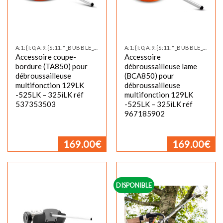
A:1:{I:0;A:9:{S:11:"_BUBBLE_NEW";S:0:"";S:12:"_BUBBLE_TEXT";S:0:"";S:17:"_CUSTOM_TAB_TITLE";S:0:"";S:11:"_CUSTOM_TAB";S:0:"";S:14:"_PRODUCT_VIDEO";S:0:"";S:19:"_PRODUCT_VIDEO_SIZE";S:0:"";S:24:"_PRODU
A:1:{I:0;A:9:{S:11:"_BUBBLE_NEW";S:0:"";S:12:"_BUBBLE_TEXT";S:0:"";S:17:"_CUSTOM_TAB_TITLE";S:0:"";S:11:"_CUSTOM_TAB";S:0:"";S:14:"_PRODUCT_VIDEO";S:0:"";S:19:"_PRODUCT_VIDEO_SIZE";S:0:"";S:24:"_PRODU
Accessoire coupe-
Accessoire
bordure (TA850) pour
débroussailleuse lame
débroussailleuse
(BCA850) pour
multifonction 129LK
débroussailleuse
-525LK – 325iLK réf
multifonction 129LK
537353503
-525LK – 325iLK réf
967185902
169.00
€
169.00
€
DISPONIBLE