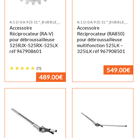
A:1:{I:0;A:9:{S:11:"_BUBBLE_NEW";S:0:"";S:12:"_BUBBLE_TEXT";S:0:"";S:17:"_CUSTOM_TAB_TITLE";S:0:"";S:11:"_CUSTOM_TAB";S:0:"";S:14:"_PRODUCT_VIDEO";S:0:"";S:19:"_PRODUCT_VIDEO_SIZE";S:0:"";S:24:"_PRODU
A:1:{I:0;A:9:{S:11:"_BUBBLE_NEW";S:0:"";S:12:"_BUBBLE_TEXT";S:0:"";S:17:"_CUSTOM_TAB_TITLE";S:0:"";S:11:"_CUSTOM_TAB";S:0:"";S:14:"_PRODUCT_VIDEO";S:0:"";S:19:"_PRODUCT_VIDEO_SIZE";S:0:"";S:24:"_PRODU
Accessoire
Accessoire
Réciprocateur (RA-V)
Réciprocateur (RA850)
pour débroussailleuse
pour débroussailleuse
525RJX-525RX-525LX
multifonction 525LK –
réf 967908601
325iLK réf 967908501
(1)
549.00
€
489.00
€