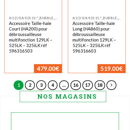
A:1:{I:0;A:9:{S:11:"_BUBBLE_NEW";S:0:"";S:12:"_BUBBLE_TEXT";S:0:"";S:17:"_CUSTOM_TAB_TITLE";S:0:"";S:11:"_CUSTOM_TAB";S:0:"";S:14:"_PRODUCT_VIDEO";S:0:"";S:19:"_PRODUCT_VIDEO_SIZE";S:0:"";S:24:"_PRODU
A:1:{I:0;A:9:{S:11:"_BUBBLE_NEW";S:0:"";S:12:"_BUBBLE_TEXT";S:0:"";S:17:"_CUSTOM_TAB_TITLE";S:0:"";S:11:"_CUSTOM_TAB";S:0:"";S:14:"_PRODUCT_VIDEO";S:0:"";S:19:"_PRODUCT_VIDEO_SIZE";S:0:"";S:24:"_PRODU
Accessoire Taille-haie
Accessoire Taille-haie
Court (HA200) pour
Long (HA860) pour
débroussailleuse
débroussailleuse
multifonction 129LK –
multifonction 129LK –
525LK – 325iLK réf
525LK – 325iLK réf
596316503
596316603
479.00
€
519.00
€
1
2
3
4
…
16
17
18
NOS MAGASINS