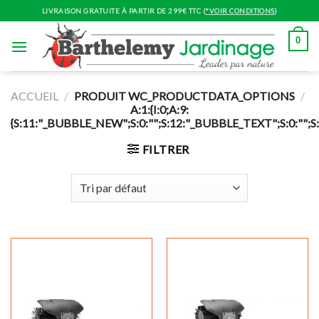
Skip
LIVRAISON GRATUITE À PARTIR DE 299€ TTC (
*VOIR CONDITIONS
)
to
content
0
ACCUEIL
/
PRODUIT WC_PRODUCTDATA_OPTIONS
/
A:1:{I:0;A:9:
{S:11:"_BUBBLE_NEW";S:0:"";S:12:"_BUBBLE_TEXT";S:0:""
FILTRER