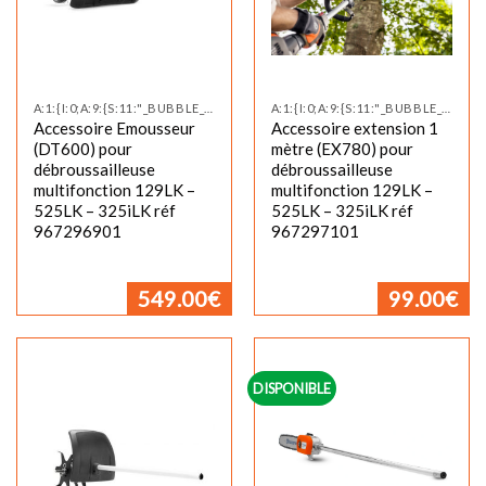
A:1:{I:0;A:9:{S:11:"_BUBBLE_NEW";S:0:"";S:12:"_BUBBLE_TEXT";S:0:"";S:17:"_CUSTOM_TAB_TITLE";S:0:"";S:11:"_CUSTOM_TAB";S:0:"";S:14:"_PRODUCT_VIDEO";S:0:"";S:19:"_PRODUCT_VIDEO_SIZE";S:0:"";S:24:"_PRODU
A:1:{I:0;A:9:{S:11:"_BUBBLE_NEW";S:0:"";S:12:"_BUBBLE_TEXT";S:0:"";S:17:"_CUSTOM_TAB_TITLE";S:0:"";S:11:"_CUSTOM_TAB";S:0:"";S:14:"_PRODUCT_VIDEO";S:0:"";S:19:"_PRODUCT_VIDEO_SIZE";S:0:"";S:24:"_PRODU
Accessoire Emousseur
Accessoire extension 1
(DT600) pour
mètre (EX780) pour
débroussailleuse
débroussailleuse
multifonction 129LK –
multifonction 129LK –
525LK – 325iLK réf
525LK – 325iLK réf
967296901
967297101
549.00
€
99.00
€
DISPONIBLE