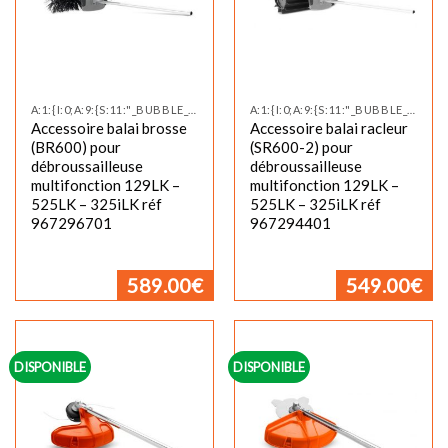
A:1:{I:0;A:9:{S:11:"_BUBBLE_NEW";S:0:"";S:12:"_BUBBLE_TEXT";S:0:"";S:17:"_CUSTOM_TAB_TITLE";S:0:"";S:11:"_CUSTOM_TAB";S:0:"";S:14:"_PRODUCT_VIDEO";S:0:"";S:19:"_PRODUCT_VIDEO_SIZE";S:0:"";S:24:"_PRODU
A:1:{I:0;A:9:{S:11:"_BUBBLE_NEW";S:0:"";S:12:"_BUBBLE_TEXT";S:0:"";S:17:"_CUSTOM_TAB_TITLE";S:0:"";S:11:"_CUSTOM_TAB";S:0:"";S:14:"_PRODUCT_VIDEO";S:0:"";S:19:"_PRODUCT_VIDEO_SIZE";S:0:"";S:24:"_PRODU
Accessoire balai brosse
Accessoire balai racleur
(BR600) pour
(SR600-2) pour
débroussailleuse
débroussailleuse
multifonction 129LK –
multifonction 129LK –
525LK – 325iLK réf
525LK – 325iLK réf
967296701
967294401
589.00
€
549.00
€
DISPONIBLE
DISPONIBLE