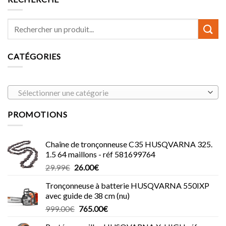
CATÉGORIES
Sélectionner une catégorie
PROMOTIONS
Chaîne de tronçonneuse C35 HUSQVARNA 325.
1.5 64 maillons - réf 581699764
Le
Le
29.99
€
26.00
€
prix
prix
Tronçonneuse à batterie HUSQVARNA 550IXP
initial
actuel
avec guide de 38 cm (nu)
était :
est :
Le
Le
999.00
€
765.00
€
29.99€.
26.00€.
prix
prix