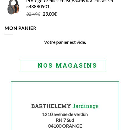
Protége-oreilles HUSQVARNA X-HIGH réf
initial
actuel
548880901
était :
est :
Le
Le
32.49
€
29.00
€
999.00€.
765.00€.
prix
prix
initial
actuel
MON PANIER
était :
est :
32.49€.
29.00€.
Votre panier est vide.
NOS MAGASINS
BARTHELEMY
Jardinage
1210 avenue de verdun
RN 7 Sud
84100 ORANGE