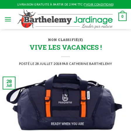
Skip
LIVRAISON GRATUITE À PARTIR DE 299€ TTC (
*VOIR CONDITIONS
)
to
content
0
NON CLASSIFIÉ(E)
VIVE LES VACANCES !
POSTÉ LE
28 JUILLET 2018
PAR
CATHERINE BARTHELEMY
28
Juil