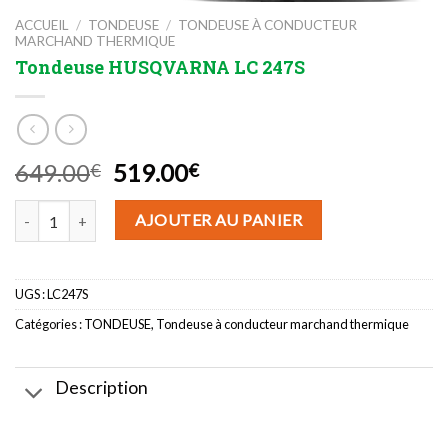
ACCUEIL
/
TONDEUSE
/
TONDEUSE À CONDUCTEUR
MARCHAND THERMIQUE
Tondeuse HUSQVARNA LC 247S
Le
Le
649.00
519.00
€
€
prix
prix
quantité de Tondeuse HUSQVARNA LC 247S
initial
actuel
AJOUTER AU PANIER
était :
est :
649.00€.
519.00€.
UGS :
LC247S
Catégories :
TONDEUSE
,
Tondeuse à conducteur marchand thermique
Description