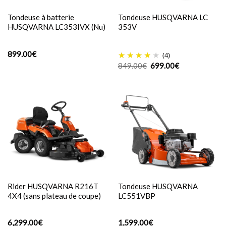
Tondeuse à batterie
Tondeuse HUSQVARNA LC
HUSQVARNA LC353IVX (Nu)
353V
899.00
€
(4)
Le
Le
849.00
€
699.00
€
prix
prix
initial
actuel
était :
est :
849.00€.
699.00€.
Rider HUSQVARNA R216T
Tondeuse HUSQVARNA
4X4 (sans plateau de coupe)
LC551VBP
6,299.00
€
1,599.00
€