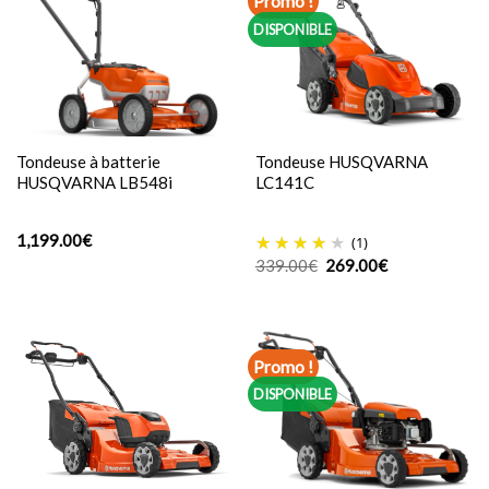
Promo !
DISPONIBLE
Tondeuse à batterie
Tondeuse HUSQVARNA
HUSQVARNA LB548i
LC141C
1,199.00
€
(1)
Le
Le
339.00
€
269.00
€
prix
prix
initial
actuel
était :
est :
339.00€.
269.00€.
Promo !
DISPONIBLE