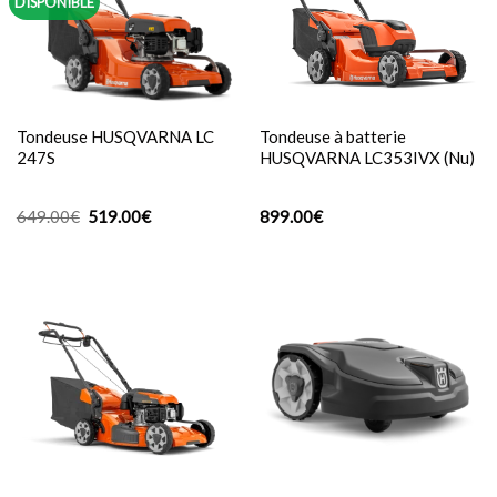
DISPONIBLE
Tondeuse HUSQVARNA LC
Tondeuse à batterie
247S
HUSQVARNA LC353IVX (Nu)
Le
Le
649.00
€
519.00
€
899.00
€
prix
prix
initial
actuel
était :
est :
649.00€.
519.00€.