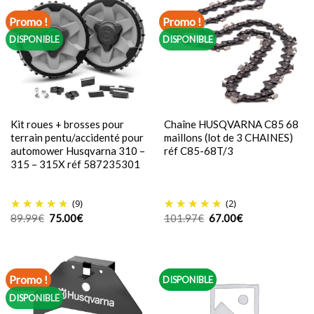
Promo !
Promo !
DISPONIBLE
DISPONIBLE
Kit roues + brosses pour
Chaîne HUSQVARNA C85 68
terrain pentu/accidenté pour
maillons (lot de 3 CHAINES)
automower Husqvarna 310 –
réf C85-68T/3
315 – 315X réf 587235301
(9)
(2)
Le
Le
Le
Le
89.99
€
75.00
€
101.97
€
67.00
€
prix
prix
prix
prix
initial
actuel
initial
actuel
était :
est :
était :
est :
89.99€.
75.00€.
101.97€.
67.00€.
Promo !
DISPONIBLE
DISPONIBLE