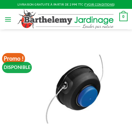
Skip
LIVRAISON GRATUITE À PARTIR DE 299€ TTC (
*VOIR CONDITIONS
)
to
content
0
Promo !
DISPONIBLE