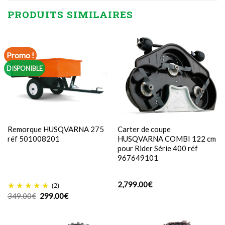
PRODUITS SIMILAIRES
Promo !
DISPONIBLE
Remorque HUSQVARNA 275
Carter de coupe
réf 501008201
HUSQVARNA COMBI 122 cm
pour Rider Série 400 réf
967649101
2,799.00
€
(2)
Le
Le
349.00
€
299.00
€
prix
prix
initial
actuel
était :
est :
349.00€.
299.00€.