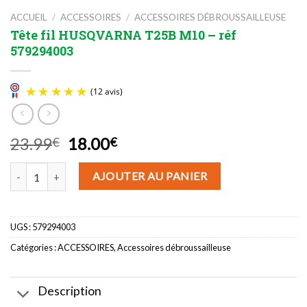
ACCUEIL
/
ACCESSOIRES
/
ACCESSOIRES DÉBROUSSAILLEUSE
Tête fil HUSQVARNA T25B M10 – réf
579294003
Le
Le
23.99
18.00
€
€
prix
prix
(12 avis)
quantité de Tête fil HUSQVARNA T25B M10 - réf 579294003
initial
actuel
AJOUTER AU PANIER
était :
est :
23.99€.
18.00€.
UGS :
579294003
Catégories :
ACCESSOIRES
,
Accessoires débroussailleuse
Description