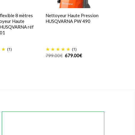
flexible 8 mètres
Nettoyeur Haute Pression
toyeur Haute
HUSQVARNA PW 490
 HUSQVARNA réf
01
(1)
(1)
Le
Le
799.00
€
679.00
€
prix
prix
initial
actuel
était :
est :
799.00€.
679.00€.