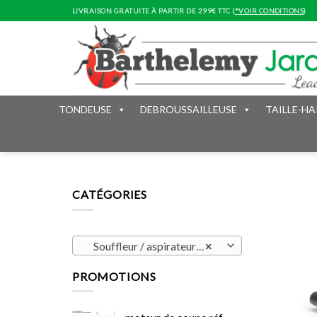
Skip
LIVRAISON GRATUITE À PARTIR DE 299€ TTC (
*VOIR CONDITIONS
)
to
content
TONDEUSE
DEBROUSSAILLEUSE
TAILLE-HA
CATÉGORIES
Souffleur / aspirateur souffleur (13)
×
PROMOTIONS