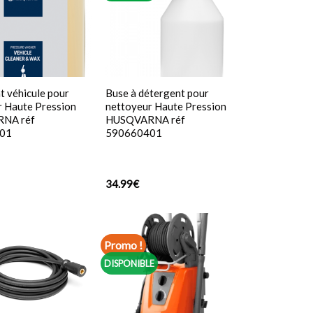
 véhicule pour
Buse à détergent pour
r Haute Pression
nettoyeur Haute Pression
NA réf
HUSQVARNA réf
01
590660401
34.99
€
Promo !
DISPONIBLE