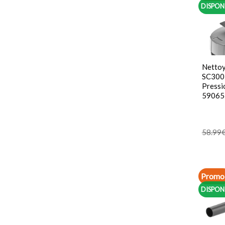
DISPON
Nettoy
SC300 
Press
59065
58.99
Promo 
DISPON