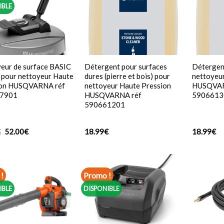
IBLE
eur de surface BASIC
Détergent pour surfaces
Détergent
pour nettoyeur Haute
dures (pierre et bois) pour
nettoyeu
ion HUSQVARNA réf
nettoyeur Haute Pression
HUSQVAR
7901
HUSQVARNA réf
5906613
590661201
Le
Le
€
52.00
€
18.99
€
18.99
€
prix
prix
initial
actuel
était :
est :
58.99€.
52.00€.
!
Promo !
IBLE
DISPONIBLE