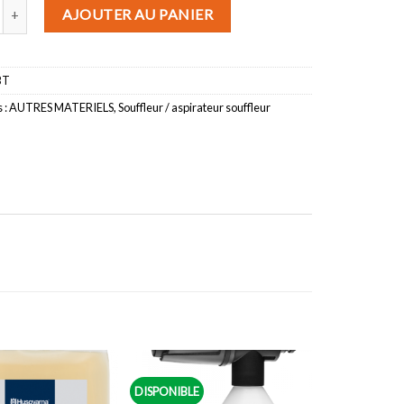
 de Souffleur à dos HUSQVARNA 345BT
AJOUTER AU PANIER
BT
 :
AUTRES MATERIELS
,
Souffleur / aspirateur souffleur
DISPONIBLE