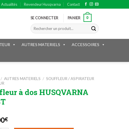
Actualités
Revendeur Husqvarna
Contact
0
SE CONNECTER
PANIER
Recherche
pour :
TEUR
AUTRES MATERIELS
ACCESSOIRES
/
AUTRES MATERIELS
/
SOUFFLEUR / ASPIRATEUR
UR
fleur à dos HUSQVARNA
BT
00
€