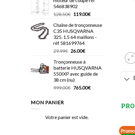
moteur de coupe réf
546838902
Le
Le
128.50
€
119.00
€
prix
prix
Chaîne de tronçonneuse
initial
actuel
C35 HUSQVARNA
était :
est :
325. 1.5 64 maillons -
128.50€.
119.00€.
réf 581699764
Le
Le
29.99
€
26.00
€
prix
prix
Tronçonneuse à
initial
actuel
batterie HUSQVARNA
était :
est :
550IXP avec guide de
29.99€.
26.00€.
38 cm (nu)
Le
Le
999.00
€
765.00
€
prix
prix
initial
actuel
MON PANIER
PRO
était :
est :
999.00€.
765.00€.
Votre panier est vide.
Promo 