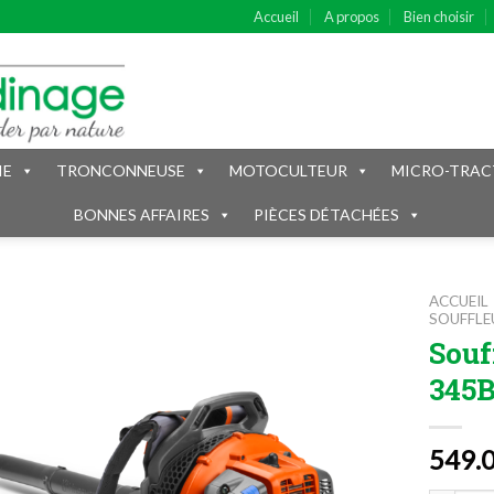
Accueil
A propos
Bien choisir
IE
TRONCONNEUSE
MOTOCULTEUR
MICRO-TRAC
BONNES AFFAIRES
PIÈCES DÉTACHÉES
ACCUEIL
SOUFFLE
Souf
345
549.