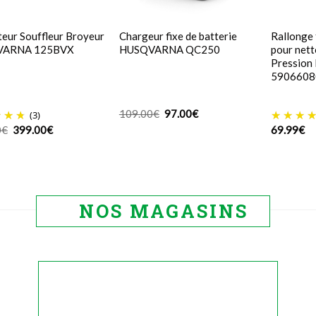
teur Souffleur Broyeur
Chargeur fixe de batterie
Rallonge 
VARNA 125BVX
HUSQVARNA QC250
pour net
Pression
5906608
Le
Le
109.00
€
97.00
€
(3)
prix
prix
Le
Le
0
€
399.00
€
69.99
€
initial
actuel
prix
prix
était :
est :
initial
actuel
109.00€.
97.00€.
était :
est :
449.00€.
399.00€.
NOS MAGASINS