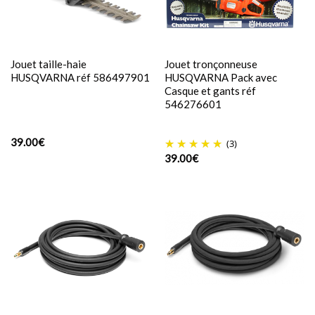
Jouet taille-haie
Jouet tronçonneuse
HUSQVARNA réf 586497901
HUSQVARNA Pack avec
Casque et gants réf
546276601
39.00
€
(3)
39.00
€