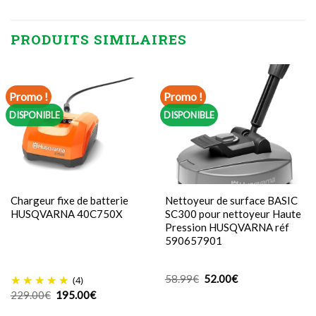
PRODUITS SIMILAIRES
Promo !
Promo !
DISPONIBLE
DISPONIBLE
Chargeur fixe de batterie
Nettoyeur de surface BASIC
HUSQVARNA 40C750X
SC300 pour nettoyeur Haute
Pression HUSQVARNA réf
590657901
Le
Le
58.99
€
52.00
€
(4)
prix
prix
Le
Le
229.00
€
195.00
€
initial
actuel
prix
prix
était :
est :
initial
actuel
58.99€.
52.00€.