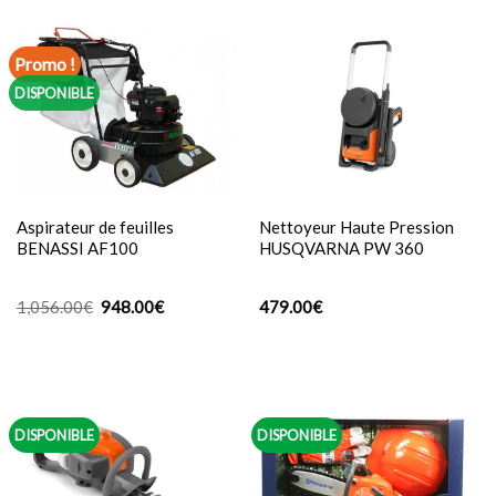
était :
est :
229.00€.
195.00€.
Promo !
DISPONIBLE
Aspirateur de feuilles
Nettoyeur Haute Pression
BENASSI AF100
HUSQVARNA PW 360
Le
Le
1,056.00
€
948.00
€
479.00
€
prix
prix
initial
actuel
était :
est :
1,056.00€.
948.00€.
DISPONIBLE
DISPONIBLE