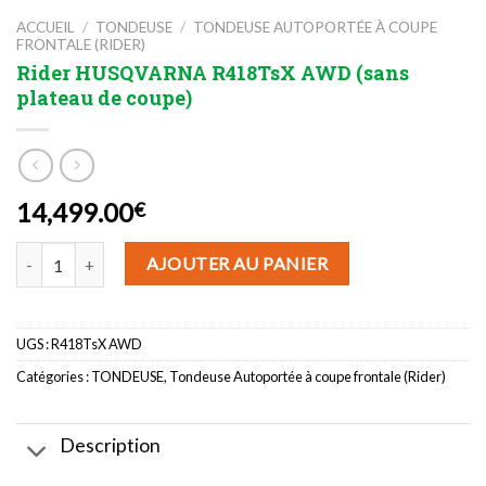
ACCUEIL
/
TONDEUSE
/
TONDEUSE AUTOPORTÉE À COUPE
FRONTALE (RIDER)
Rider HUSQVARNA R418TsX AWD (sans
plateau de coupe)
14,499.00
€
quantité de Rider HUSQVARNA R418TsX AWD (sans plateau de cou
AJOUTER AU PANIER
UGS :
R418TsX AWD
Catégories :
TONDEUSE
,
Tondeuse Autoportée à coupe frontale (Rider)
Description