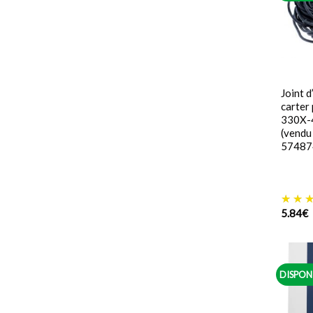
Joint d
carter
330X-
(vendu 
57487
5.84
€
DISPON