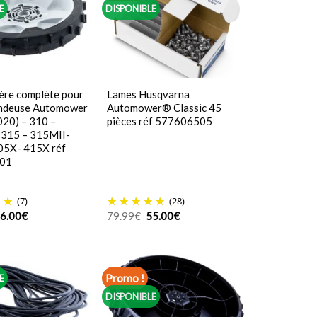
E
DISPONIBLE
ère complète pour
Lames Husqvarna
ndeuse Automower
Automower® Classic 45
020) – 310 –
pièces réf 577606505
 315 – 315MII-
05X- 415X réf
01
(7)
(28)
e
Le
Le
Le
6.00
€
79.99
€
55.00
€
rix
prix
prix
prix
itial
actuel
initial
actuel
tait :
est :
était :
est :
6.22€.
26.00€.
79.99€.
55.00€.
Promo !
E
DISPONIBLE