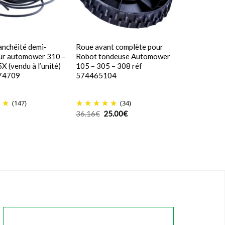
tanchéité demi-
Roue avant complète pour
our automower 310 –
Robot tondeuse Automower
X (vendu à l’unité)
105 – 305 – 308 réf
74709
574465104
(147)
(34)
Le
Le
36.16
€
25.00
€
prix
prix
initial
actuel
était :
est :
36.16€.
25.00€.