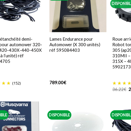
DISPONIBL
’étanchéité demi-
Lames Endurance pour
Roue arri
 pour automower 320-
Automower (X 300 unités)
Robot to
420-430X-440-450X
réf 595084403
305 (ap2
à l’unité) réf
310MII –
4705
315X – 4
5902173
789.00
€
(152)
L
36.22
€
2
p
in
é
3
IBLE
DISPONIBLE
DISPONIBL