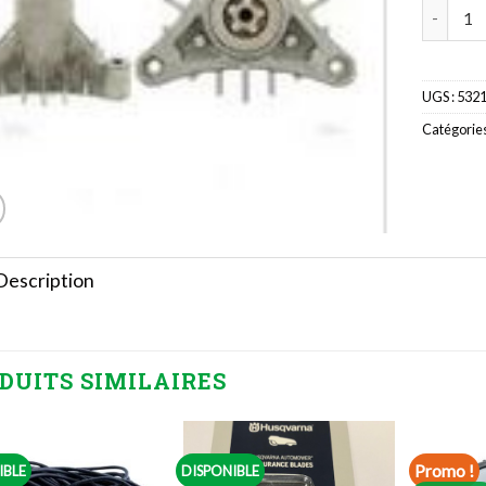
quantité
UGS :
532
Catégories
Description
DUITS SIMILAIRES
Promo !
IBLE
DISPONIBLE