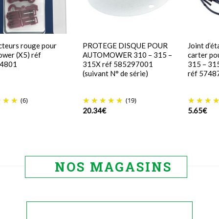
teurs rouge pour
PROTEGE DISQUE POUR
Joint d’é
wer (X5) réf
AUTOMOWER 310 – 315 –
carter p
4801
315X réf 585297001
315 – 315
(suivant N° de série)
réf 5748
(6)
(19)
20.34
€
5.65
€
NOS MAGASINS