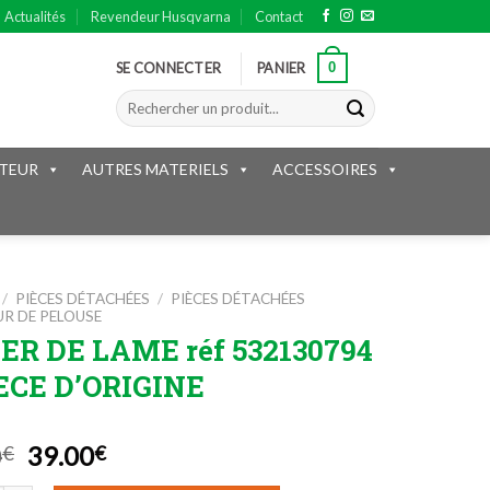
Actualités
Revendeur Husqvarna
Contact
0
SE CONNECTER
PANIER
Recherche
pour :
TEUR
AUTRES MATERIELS
ACCESSOIRES
/
PIÈCES DÉTACHÉES
/
PIÈCES DÉTACHÉES
R DE PELOUSE
ER DE LAME réf 532130794
ECE D’ORIGINE
Le
Le
0
39.00
€
€
prix
prix