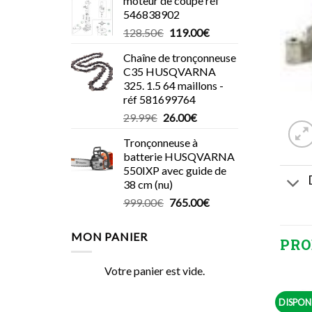
moteur de coupe réf
546838902
Le
Le
128.50
€
119.00
€
prix
prix
Chaîne de tronçonneuse
initial
actuel
C35 HUSQVARNA
était :
est :
325. 1.5 64 maillons -
128.50€.
119.00€.
réf 581699764
Le
Le
29.99
€
26.00
€
prix
prix
Tronçonneuse à
initial
actuel
batterie HUSQVARNA
était :
est :
550IXP avec guide de
29.99€.
26.00€.
38 cm (nu)
Le
Le
999.00
€
765.00
€
prix
prix
initial
actuel
MON PANIER
PRO
était :
est :
999.00€.
765.00€.
Votre panier est vide.
DISPON