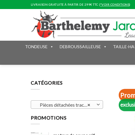
Skip
LIVRAISON GRATUITE À PARTIR DE 299€ TTC (
*VOIR CONDITIONS
)
to
content
TONDEUSE
DEBROUSSAILLEUSE
TAILLE-HA
CATÉGORIES
Prom
exclus
Pièces détachées tracteur de pelouse (34)
×
PROMOTIONS