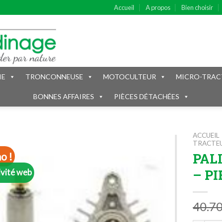
Accueil
A propos
Bien choisir
IE
TRONCONNEUSE
MOTOCULTEUR
MICRO-TRAC
BONNES AFFAIRES
PIÈCES DÉTACHÉES
ACCUEIL
TRACTEU
PALI
o !
– PI
ivité web
40.7