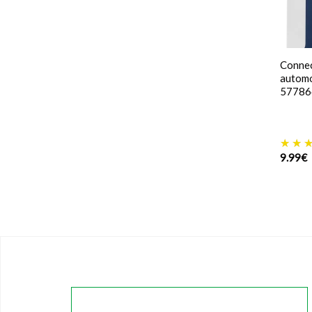
Connec
automo
57786
9.99
€