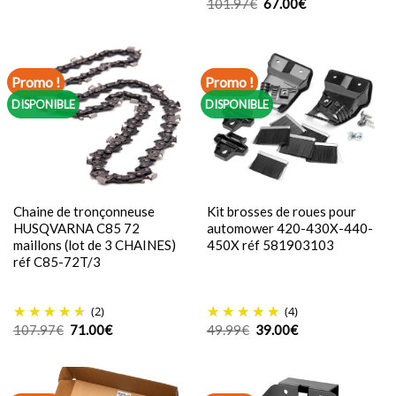
Le
Le
101.97
€
67.00
€
initial
actuel
prix
prix
était :
est :
initial
actuel
119.97€.
79.00€.
était :
est :
101.97€.
67.00€.
Promo !
Promo !
DISPONIBLE
DISPONIBLE
Chaine de tronçonneuse
Kit brosses de roues pour
HUSQVARNA C85 72
automower 420-430X-440-
maillons (lot de 3 CHAINES)
450X réf 581903103
réf C85-72T/3
(2)
(4)
Le
Le
Le
Le
107.97
€
71.00
€
49.99
€
39.00
€
prix
prix
prix
prix
initial
actuel
initial
actuel
était :
est :
était :
est :
107.97€.
71.00€.
49.99€.
39.00€.