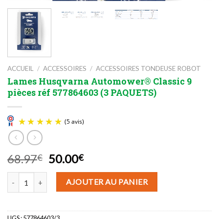
ACCUEIL
/
ACCESSOIRES
/
ACCESSOIRES TONDEUSE ROBOT
Lames Husqvarna Automower® Classic 9
pièces réf 577864603 (3 PAQUETS)
Le
Le
68.97
50.00
€
€
prix
prix
quantité de Lames Husqvarna Automower® Classic 9 pièces réf 5
initial
actuel
(5 avis)
AJOUTER AU PANIER
était :
est :
68.97€.
50.00€.
UGS :
577864603/3