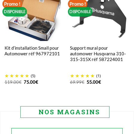
Promo !
Promo !
DISPONIBLE
DISPONIBLE
Kit d’installation Small pour
Support mural pour
Automower réf 967972101
automower Husqvarna 310-
315-315X réf 587224001
(5)
(1)
Le
Le
Le
Le
119.00
€
75.00
€
69.99
€
55.00
€
prix
prix
prix
prix
initial
actuel
initial
actuel
était :
est :
était :
est :
119.00€.
75.00€.
69.99€.
55.00€.
NOS MAGASINS