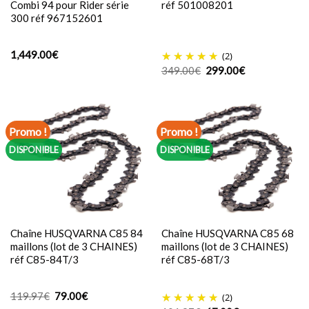
Combi 94 pour Rider série
réf 501008201
300 réf 967152601
1,449.00
€
(2)
Le
Le
349.00
€
299.00
€
prix
prix
initial
actuel
était :
est :
349.00€.
299.00€.
Promo !
Promo !
DISPONIBLE
DISPONIBLE
Chaîne HUSQVARNA C85 84
Chaîne HUSQVARNA C85 68
maillons (lot de 3 CHAINES)
maillons (lot de 3 CHAINES)
réf C85-84T/3
réf C85-68T/3
Le
Le
119.97
€
79.00
€
(2)
prix
prix