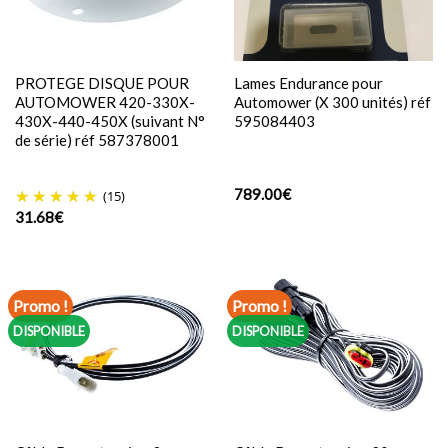
PROTEGE DISQUE POUR
Lames Endurance pour
AUTOMOWER 420-330X-
Automower (X 300 unités) réf
430X-440-450X (suivant N°
595084403
de série) réf 587378001
789.00
€
(15)
31.68
€
Promo !
Promo !
DISPONIBLE
DISPONIBLE