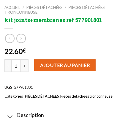
ACCUEIL
/
PIÈCES DÉTACHÉES
/
PIÈCES DÉTACHÉES
TRONÇONNEUSE
kit joints+membranes réf 577901801
22.60
€
quantité de kit joints+membranes réf 577901801
AJOUTER AU PANIER
UGS :
577901801
Catégories :
PIÈCES DÉTACHÉES
,
Pièces détachées tronçonneuse
Description