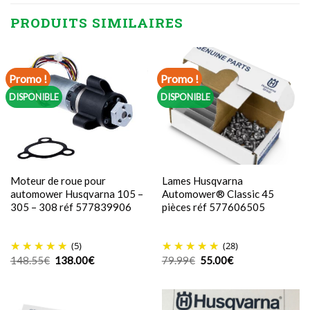
PRODUITS SIMILAIRES
Promo !
Promo !
DISPONIBLE
DISPONIBLE
Moteur de roue pour
Lames Husqvarna
automower Husqvarna 105 –
Automower® Classic 45
305 – 308 réf 577839906
pièces réf 577606505
(5)
(28)
Le
Le
Le
Le
148.55
€
138.00
€
79.99
€
55.00
€
prix
prix
prix
prix
initial
actuel
initial
actuel
était :
est :
était :
est :
148.55€.
138.00€.
79.99€.
55.00€.