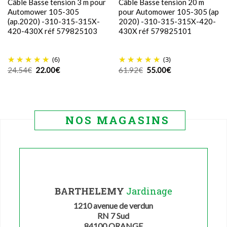
Câble Basse tension 3 m pour
Câble Basse tension 20 m
Automower 105-305
pour Automower 105-305 (ap
(ap.2020) -310-315-315X-
2020) -310-315-315X-420-
420-430X réf 579825103
430X réf 579825101
(6)
(3)
Le
Le
Le
Le
24.54
€
22.00
€
61.92
€
55.00
€
prix
prix
prix
prix
initial
actuel
initial
actuel
était :
est :
était :
est :
24.54€.
22.00€.
61.92€.
55.00€.
NOS MAGASINS
BARTHELEMY
Jardinage
1210 avenue de verdun
RN 7 Sud
84100 ORANGE