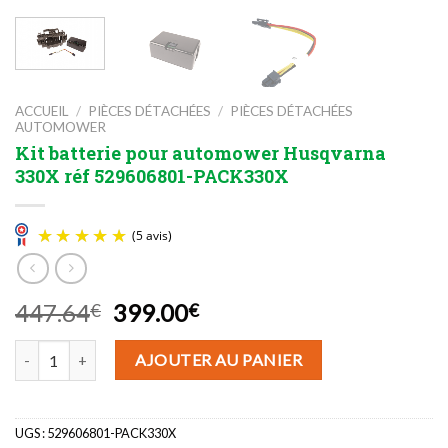
ACCUEIL
/
PIÈCES DÉTACHÉES
/
PIÈCES DÉTACHÉES
AUTOMOWER
Kit batterie pour automower Husqvarna
330X réf 529606801-PACK330X
Le
Le
447.64
399.00
€
€
prix
prix
quantité de Kit batterie pour automower Husqvarna 330X réf 52
initial
actuel
(5 avis)
AJOUTER AU PANIER
était :
est :
447.64€.
399.00€.
UGS :
529606801-PACK330X