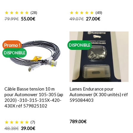
(28)
(49)
Le
Le
Le
Le
79.99
€
55.00
€
49.07
€
27.00
€
prix
prix
prix
prix
initial
actuel
initial
actuel
était :
est :
était :
est :
79.99€.
55.00€.
49.07€.
27.00€.
Promo !
DISPONIBLE
DISPONIBLE
Câble Basse tension 10 m
Lames Endurance pour
pour Automower 105-305 (ap
Automower (X 300 unités) réf
2020) -310-315-315X-420-
595084403
430X réf 579825102
789.00
€
(7)
Le
Le
48.38
€
39.00
€
prix
prix