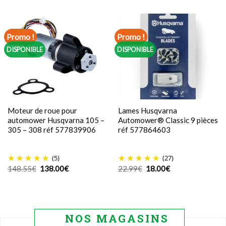
initial
actuel
était :
est :
48.38€.
39.00€.
Promo !
Promo !
DISPONIBLE
DISPONIBLE
Moteur de roue pour
Lames Husqvarna
automower Husqvarna 105 –
Automower® Classic 9 pièces
305 – 308 réf 577839906
réf 577864603
(5)
(27)
Le
Le
Le
Le
148.55
€
138.00
€
22.99
€
18.00
€
prix
prix
prix
prix
initial
actuel
initial
actuel
était :
est :
était :
est :
148.55€.
138.00€.
22.99€.
18.00€.
NOS MAGASINS