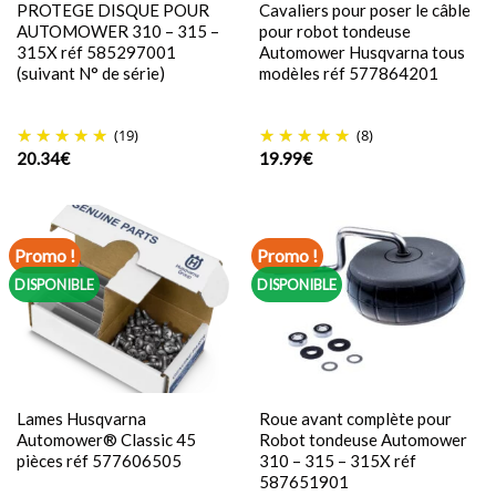
PROTEGE DISQUE POUR
Cavaliers pour poser le câble
AUTOMOWER 310 – 315 –
pour robot tondeuse
315X réf 585297001
Automower Husqvarna tous
(suivant N° de série)
modèles réf 577864201
(19)
(8)
20.34
€
19.99
€
Promo !
Promo !
DISPONIBLE
DISPONIBLE
Lames Husqvarna
Roue avant complète pour
Automower® Classic 45
Robot tondeuse Automower
pièces réf 577606505
310 – 315 – 315X réf
587651901