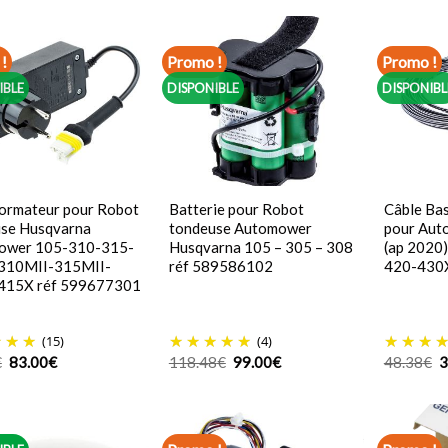
!
Promo !
Promo !
IBLE
DISPONIBLE
DISPONIBL
ormateur pour Robot
Batterie pour Robot
Câble Bas
se Husqvarna
tondeuse Automower
pour Aut
ower 105-310-315-
Husqvarna 105 – 305 – 308
(ap 2020
310MII-315MII-
réf 589586102
420-430
415X réf 599677301
(15)
(4)
Le
Le
Le
Le
L
€
83.00
€
118.48
€
99.00
€
48.38
€
3
prix
prix
prix
prix
p
initial
actuel
initial
actuel
in
était :
est :
était :
est :
é
91.14€.
83.00€.
118.48€.
99.00€.
4