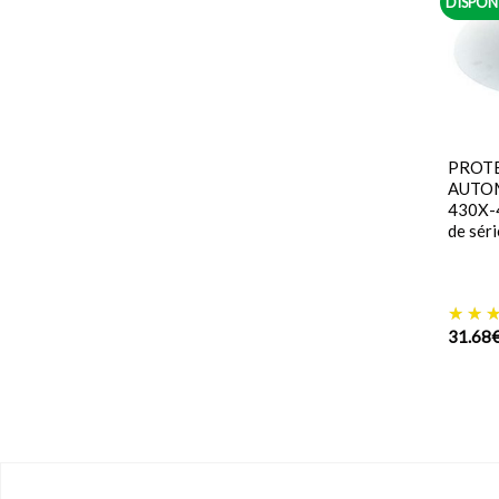
DISPON
PROTE
AUTO
430X-4
de sér
31.68