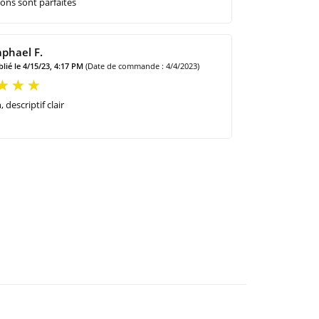
ions sont parfaites
phael F.
lié le 4/15/23, 4:17 PM
(Date de commande : 4/4/2023)
, descriptif clair