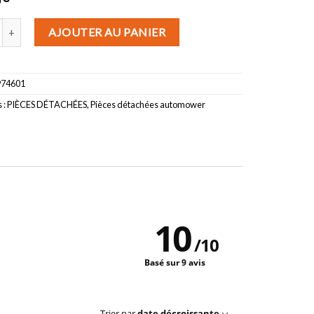
 de Clavier pour automower 315 réf 584974601
(9 avis)
AJOUTER AU PANIER
974601
 :
PIÈCES DÉTACHÉES
,
Pièces détachées automower
10
/
10
Basé sur 9 avis
Trier par
date décroissante