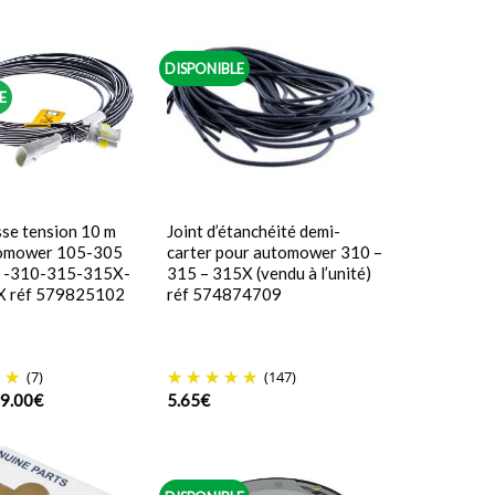
DISPONIBLE
E
se tension 10 m
Joint d’étanchéité demi-
omower 105-305
carter pour automower 310 –
) -310-315-315X-
315 – 315X (vendu à l’unité)
X réf 579825102
réf 574874709
(7)
(147)
e
Le
9.00
€
5.65
€
rix
prix
itial
actuel
tait :
est :
8.38€.
39.00€.