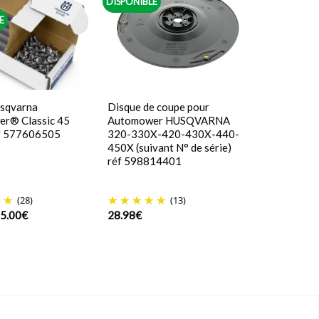
DISPONIBLE
E
sqvarna
Disque de coupe pour
r® Classic 45
Automower HUSQVARNA
éf 577606505
320-330X-420-430X-440-
450X (suivant N° de série)
réf 598814401
(28)
(13)
e
Le
5.00
€
28.98
€
rix
prix
itial
actuel
tait :
est :
9.99€.
55.00€.