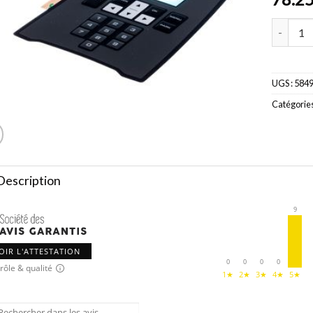
quantité
UGS :
584
Catégories
Description
9
OIR L'ATTESTATION
0
0
0
0
rôle & qualité
1★
2★
3★
4★
5★