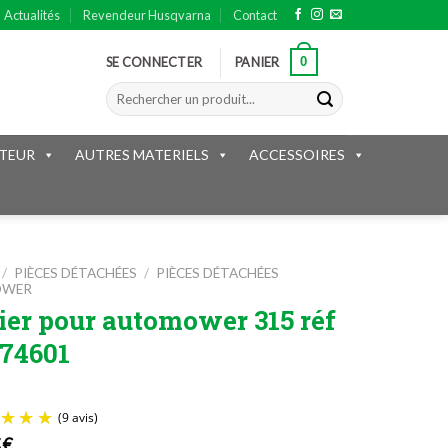
Actualités
Revendeur Husqvarna
Contact
0
SE CONNECTER
PANIER
Recherche
pour :
TEUR
AUTRES MATERIELS
ACCESSOIRES
/
PIÈCES DÉTACHÉES
/
PIÈCES DÉTACHÉES
OWER
ier pour automower 315 réf
74601
5
€