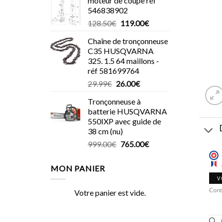
moteur de coupe réf
546838902
Le
Le
128.50
€
119.00
€
prix
prix
Chaîne de tronçonneuse
initial
actuel
C35 HUSQVARNA
était :
est :
325. 1.5 64 maillons -
128.50€.
119.00€.
réf 581699764
Le
Le
29.99
€
26.00
€
prix
prix
Tronçonneuse à
initial
actuel
batterie HUSQVARNA
était :
est :
550IXP avec guide de
29.99€.
26.00€.
38 cm (nu)
Le
Le
999.00
€
765.00
€
prix
prix
initial
actuel
MON PANIER
était :
est :
V
999.00€.
765.00€.
Cont
Votre panier est vide.