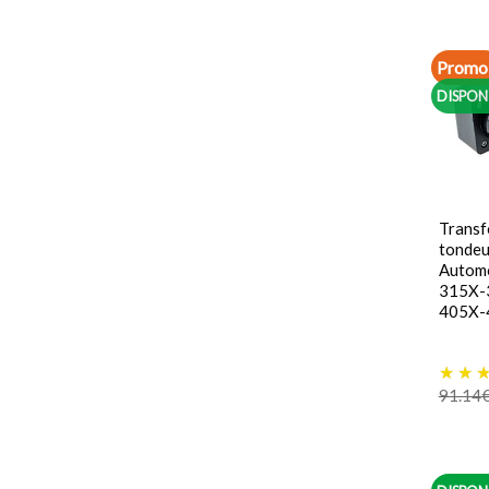
Promo 
DISPON
Transf
tondeu
Autom
315X-
405X-
91.14