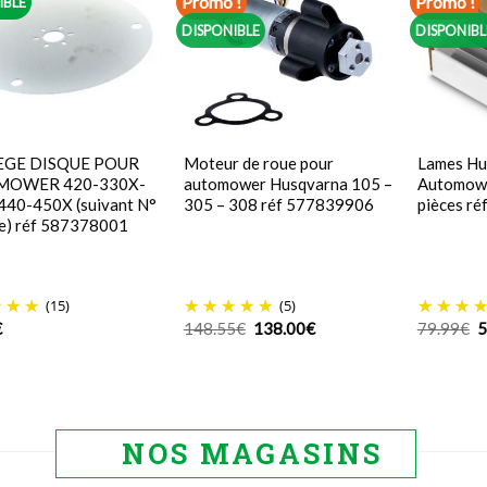
Promo !
Promo !
IBLE
DISPONIBLE
DISPONIBL
GE DISQUE POUR
Moteur de roue pour
Lames Hu
MOWER 420-330X-
automower Husqvarna 105 –
Automowe
40-450X (suivant N°
305 – 308 réf 577839906
pièces r
ie) réf 587378001
(15)
(5)
Le
Le
L
€
148.55
€
138.00
€
79.99
€
5
prix
prix
p
initial
actuel
in
était :
est :
é
148.55€.
138.00€.
7
NOS MAGASINS