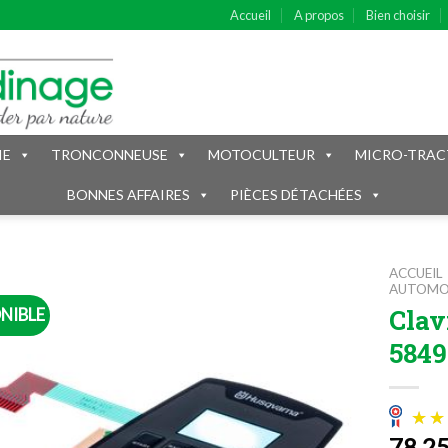
Accueil
A propos
Bien choisir
IE
TRONCONNEUSE
MOTOCULTEUR
MICRO-TRAC
BONNES AFFAIRES
PIÈCES DÉTACHÉES
ACCUEIL
AUTOM
Clav
NIBLE
5849
78.2