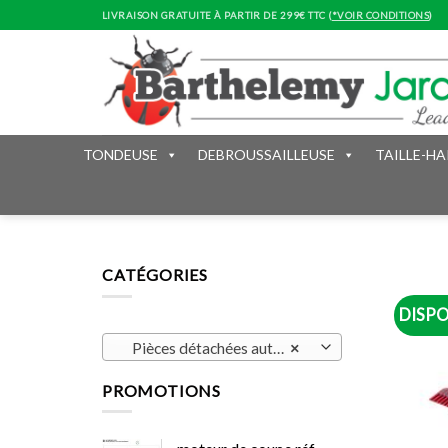
Skip
LIVRAISON GRATUITE À PARTIR DE 299€ TTC (
*VOIR CONDITIONS
)
to
content
TONDEUSE
DEBROUSSAILLEUSE
TAILLE-HA
CATÉGORIES
DISPO
Pièces détachées automower (171)
×
PROMOTIONS