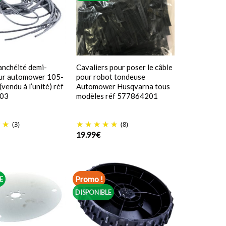
tanchéité demi-
Cavaliers pour poser le câble
our automower 105-
pour robot tondeuse
vendu à l’unité) réf
Automower Husqvarna tous
03
modèles réf 577864201
(3)
(8)
19.99
€
Promo !
E
DISPONIBLE