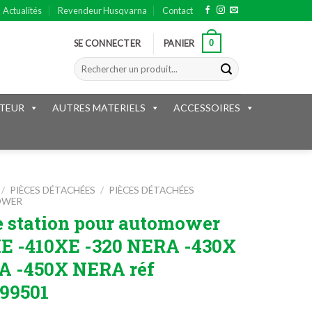
Actualités
Revendeur Husqvarna
Contact
0
SE CONNECTER
PANIER
Recherche
pour :
TEUR
AUTRES MATERIELS
ACCESSOIRES
/
PIÈCES DÉTACHÉES
/
PIÈCES DÉTACHÉES
OWER
e station pour automower
E -410XE -320 NERA -430X
A -450X NERA réf
99501