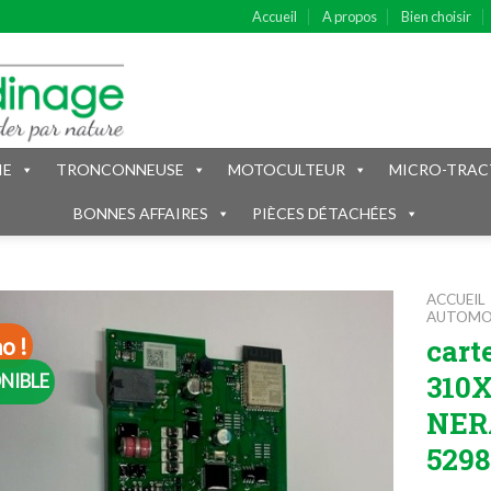
Accueil
A propos
Bien choisir
IE
TRONCONNEUSE
MOTOCULTEUR
MICRO-TRAC
BONNES AFFAIRES
PIÈCES DÉTACHÉES
ACCUEIL
AUTOM
cart
o !
310X
NIBLE
NER
5298