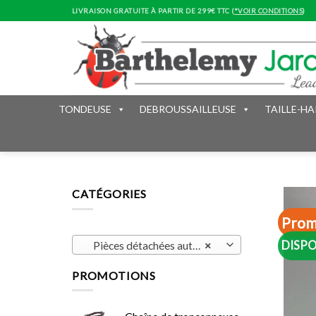
Skip
LIVRAISON GRATUITE À PARTIR DE 299€ TTC (
*VOIR CONDITIONS
)
to
content
TONDEUSE
DEBROUSSAILLEUSE
TAILLE-HA
CATÉGORIES
Prom
DISPO
Pièces détachées automower (170)
×
PROMOTIONS