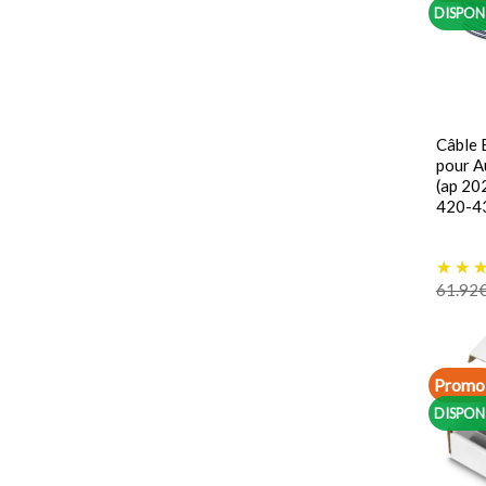
DISPON
Câble 
pour 
(ap 20
420-4
61.92
Promo 
DISPON