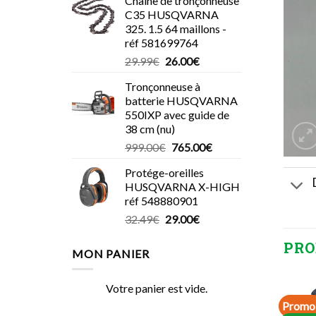
Chaîne de tronçonneuse
C35 HUSQVARNA
325. 1.5 64 maillons -
réf 581699764
Le
Le
29.99
€
26.00
€
prix
prix
Tronçonneuse à
initial
actuel
batterie HUSQVARNA
était :
est :
550IXP avec guide de
29.99€.
26.00€.
38 cm (nu)
Le
Le
999.00
€
765.00
€
prix
prix
Protége-oreilles
initial
actuel
HUSQVARNA X-HIGH
était :
est :
réf 548880901
999.00€.
765.00€.
Le
Le
32.49
€
29.00
€
prix
prix
PRO
initial
actuel
MON PANIER
était :
est :
32.49€.
29.00€.
Votre panier est vide.
Promo 