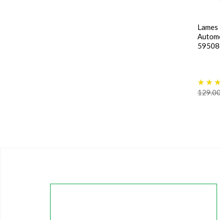
Lames 
Automo
59508
129.0