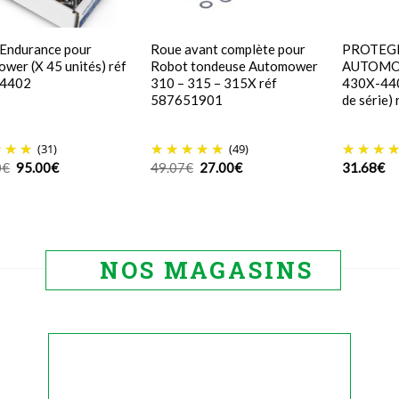
Endurance pour
Roue avant complète pour
PROTEGE
wer (X 45 unités) réf
Robot tondeuse Automower
AUTOMO
4402
310 – 315 – 315X réf
430X-440
587651901
de série)
(31)
(49)
Le
Le
Le
Le
0
€
95.00
€
49.07
€
27.00
€
31.68
€
prix
prix
prix
prix
initial
actuel
initial
actuel
était :
est :
était :
est :
129.00€.
95.00€.
49.07€.
27.00€.
NOS MAGASINS