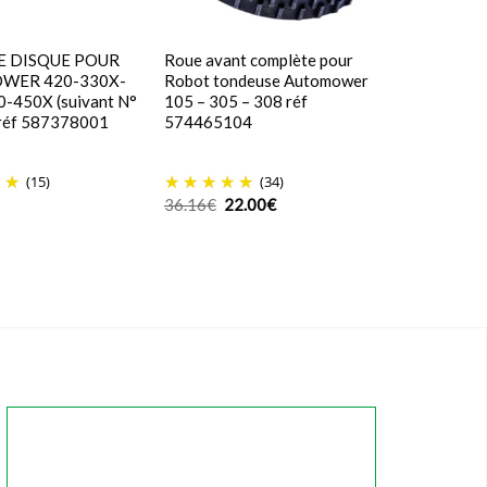
 DISQUE POUR
Roue avant complète pour
WER 420-330X-
Robot tondeuse Automower
-450X (suivant N°
105 – 305 – 308 réf
 réf 587378001
574465104
(15)
(34)
Le
Le
36.16
€
22.00
€
prix
prix
initial
actuel
était :
est :
36.16€.
22.00€.