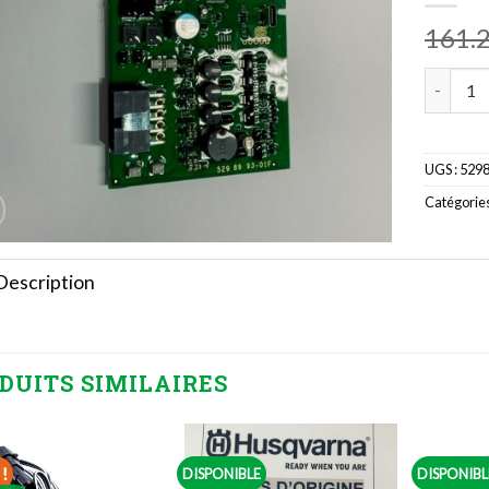
161.
quantité
UGS :
529
Catégories
Description
DUITS SIMILAIRES
!
DISPONIBLE
DISPONIBL