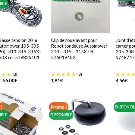
IBLE
Basse tension 20 m
Clip de roue avant pour
Joint d’é
Automower 105-305
Robot tondeuse Automower
carter p
20) -310-315-315X-
310 – 315 – 315X réf
305-308 (
30X réf 579825101
576019402
5748747
(3)
(3)
Le
Le
€
55.00
€
1.91
€
4.56
€
prix
prix
initial
actuel
était :
est :
61.92€.
55.00€.
!
Promo !
DISPONIBL
IBLE
DISPONIBLE