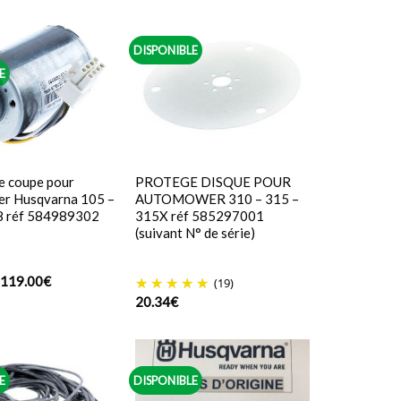
DISPONIBLE
E
e coupe pour
PROTEGE DISQUE POUR
r Husqvarna 105 –
AUTOMOWER 310 – 315 –
8 réf 584989302
315X réf 585297001
(suivant N° de série)
Le
Le
119.00
€
(19)
prix
prix
20.34
€
initial
actuel
était :
est :
122.99€.
119.00€.
E
DISPONIBLE