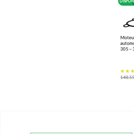
DISPON
Moteur
automo
305 – 
148.5