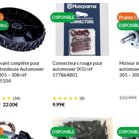
!
Promo !
DISPONIBLE
IBLE
DISPONIBL
vant complète pour
Connecteurs rouge pour
Moteur d
 tondeuse Automower
automower (X5) réf
automowe
305 – 308 réf
577864801
305 – 30
5104
122.99
€
(34)
(6)
Le
Le
€
22.00
€
9.99
€
prix
prix
initial
actuel
était :
est :
36.16€.
22.00€.
!
DISPONIBLE
DISPONIBL