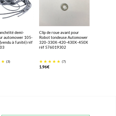
tanchéité demi-
Clip de roue avant pour
our automower 105-
Robot tondeuse Automower
vendu à l’unité) réf
320-330X-420-430X-450X
03
réf 576019302
(3)
(7)
1.96
€