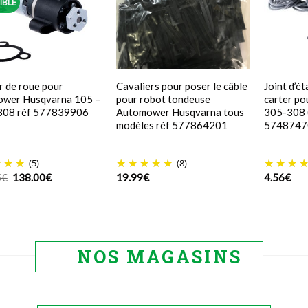
IBLE
 de roue pour
Cavaliers pour poser le câble
Joint d’é
wer Husqvarna 105 –
pour robot tondeuse
carter p
308 réf 577839906
Automower Husqvarna tous
305-308 (
modèles réf 577864201
5748747
(5)
(8)
Le
Le
5
€
138.00
€
19.99
€
4.56
€
prix
prix
initial
actuel
était :
est :
148.55€.
138.00€.
NOS MAGASINS