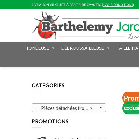
Skip
LIVRAISON GRATUITE À PARTIR DE 299€ TTC (
*VOIR CONDITIONS
)
to
content
TONDEUSE
DEBROUSSAILLEUSE
TAILLE-HA
CATÉGORIES
Prom
exclus
Pièces détachées tronçonneuse (24)
×
PROMOTIONS