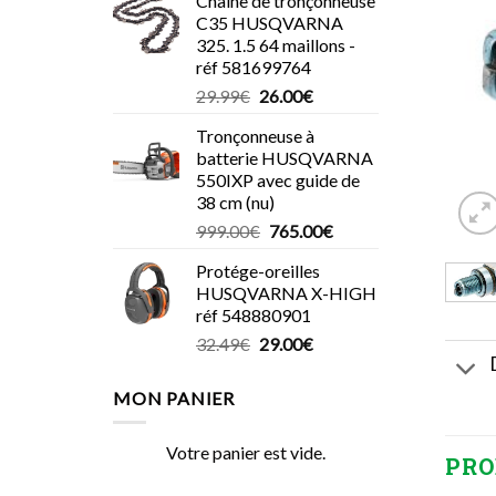
Chaîne de tronçonneuse
C35 HUSQVARNA
325. 1.5 64 maillons -
réf 581699764
Le
Le
29.99
€
26.00
€
prix
prix
Tronçonneuse à
initial
actuel
batterie HUSQVARNA
était :
est :
550IXP avec guide de
29.99€.
26.00€.
38 cm (nu)
Le
Le
999.00
€
765.00
€
prix
prix
Protége-oreilles
initial
actuel
HUSQVARNA X-HIGH
était :
est :
réf 548880901
999.00€.
765.00€.
Le
Le
32.49
€
29.00
€
prix
prix
initial
actuel
MON PANIER
était :
est :
32.49€.
29.00€.
Votre panier est vide.
PRO