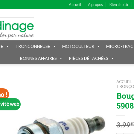
Accueil
A propos
Bien choisir
IE
TRONCONNEUSE
MOTOCULTEUR
MICRO-TRAC
BONNES AFFAIRES
PIÈCES DÉTACHÉES
ACCUEIL
TRONÇO
Bou
o !
5908
ivité web
3.99
€