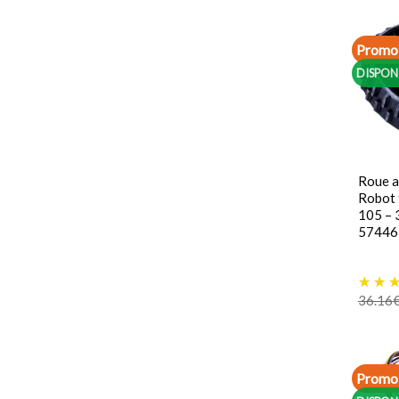
Promo 
DISPON
Roue a
Robot
105 – 
57446
36.16
Promo 