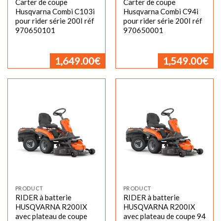
Carter de coupe
Carter de coupe
Husqvarna Combi C103i
Husqvarna Combi C94i
pour rider série 200I réf
pour rider série 200I réf
970650101
970650001
1,649.00
€
1,549.00
€
PRODUCT
PRODUCT
RIDER à batterie
RIDER à batterie
HUSQVARNA R200IX
HUSQVARNA R200IX
avec plateau de coupe
avec plateau de coupe 94