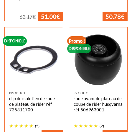
Le
Le
51.00
€
50.78
€
63.17
€
prix
prix
initial
actuel
était :
est :
63.17€.
51.00€.
Promo !
DISPONIBLE
DISPONIBLE
PRODUCT
PRODUCT
clip de maintien de roue
roue avant de plateau de
de plateau de rider réf
coupe de rider husqvarna
735311700
réf 506963001
(5)
(2)
Le
Le