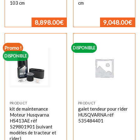
103 cm
cm
8,898.00
€
9,048.00
€
Promo !
DISPONIBLE
DISPONIBLE
PRODUCT
PRODUCT
kit de maintenance
galet tendeur pour rider
Moteur Husqvarna
HUSQVARNA réf
HS413AE réf
535484401
529801901 (suivant
modèles de tracteur et
rider)