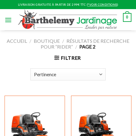
Skip
LIVRAISON GRATUITE À PARTIR DE 299€ TTC (
*VOIR CONDITIONS
)
to
content
0
ACCUEIL
/
BOUTIQUE
/
RÉSULTATS DE RECHERCHE
POUR “RIDER”
/
PAGE 2
FILTRER