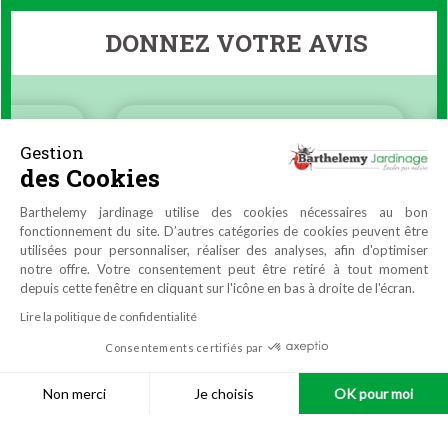
DONNEZ VOTRE AVIS
Gestion
des Cookies
Barthelemy jardinage utilise des cookies nécessaires au bon
fonctionnement du site. D’autres catégories de cookies peuvent être
utilisées pour personnaliser, réaliser des analyses, afin d'optimiser
notre offre. Votre consentement peut être retiré à tout moment
depuis cette fenêtre en cliquant sur l'icône en bas à droite de l'écran.
Lire la politique de confidentialité
Consentements certifiés par
9.9
/10
4464 avis
Réalisation
Azuracom
Non merci
Je choisis
OK pour moi
© Barthelemy
Jardinage
|
Mentions légales
|
Données
Plateforme de Gestion du Consentement : Personnalisez vos O
Axeptio consent
personnelles
|
Conditions générales de vente