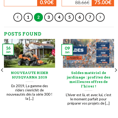
0.90
€
75.00
€
88.66
€
prix
pr
initial
ac
était :
est
88.66€.
75
1
2
3
4
5
6
7
POSTS FOUND
16
09
Jan
Jan
NOUVEAUTE RIDER
Soldes matériel de
HUSQVARNA 2019
jardinage : profitez des
meilleures offres de
En 2019, La gamme des
l’hiver !
riders s’enrichit de
nouveautés dès la série 300 !
L’hiver est là, et avec lui, c’est
la [...]
le moment parfait pour
préparer vos projets de [...]