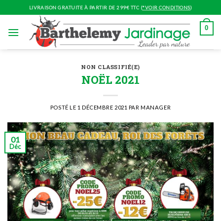
Skip
LIVRAISON GRATUITE À PARTIR DE 299€ TTC (
*VOIR CONDITIONS
)
to
content
0
NON CLASSIFIÉ(E)
NOËL 2021
POSTÉ LE
1 DÉCEMBRE 2021
PAR
MANAGER
01
Déc