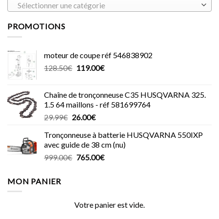
Sélectionner une catégorie
PROMOTIONS
moteur de coupe réf 546838902
Le
Le
128.50
€
119.00
€
prix
prix
initial
actuel
Chaîne de tronçonneuse C35 HUSQVARNA 325.
était :
est :
1.5 64 maillons - réf 581699764
128.50€.
119.00€.
Le
Le
29.99
€
26.00
€
prix
prix
Tronçonneuse à batterie HUSQVARNA 550IXP
initial
actuel
avec guide de 38 cm (nu)
était :
est :
Le
Le
999.00
€
765.00
€
29.99€.
26.00€.
prix
prix
initial
actuel
MON PANIER
était :
est :
999.00€.
765.00€.
Votre panier est vide.