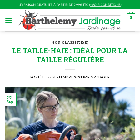
Skip
LIVRAISON GRATUITE À PARTIR DE 299€ TTC (
*VOIR CONDITIONS
)
to
content
0
NON CLASSIFIÉ(E)
LE TAILLE-HAIE : IDÉAL POUR LA
TAILLE RÉGULIÈRE
POSTÉ LE
22 SEPTEMBRE 2021
PAR
MANAGER
22
Sep