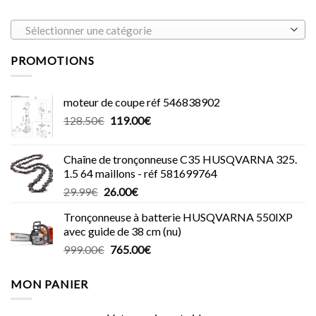
Sélectionner une catégorie
PROMOTIONS
moteur de coupe réf 546838902
Le
Le
128.50
€
119.00
€
prix
prix
initial
actuel
Chaîne de tronçonneuse C35 HUSQVARNA 325.
était :
est :
1.5 64 maillons - réf 581699764
128.50€.
119.00€.
Le
Le
29.99
€
26.00
€
prix
prix
Tronçonneuse à batterie HUSQVARNA 550IXP
initial
actuel
avec guide de 38 cm (nu)
était :
est :
Le
Le
999.00
€
765.00
€
29.99€.
26.00€.
prix
prix
initial
actuel
MON PANIER
était :
est :
999.00€.
765.00€.