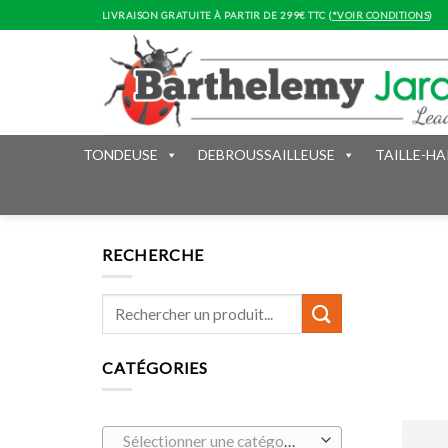
Skip
LIVRAISON GRATUITE À PARTIR DE 299€ TTC (
*VOIR CONDITIONS
)
to
content
TONDEUSE
DEBROUSSAILLEUSE
TAILLE-HA
RECHERCHE
CATÉGORIES
Sélectionner une catégorie