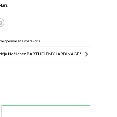
 Mars
 le p
permalien
à vos favoris.
t déjà Noël chez BARTHELEMY JARDINAGE !