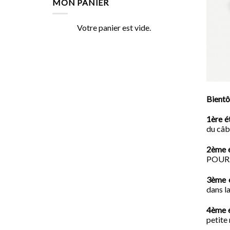
MON PANIER
était :
est :
32.49€.
29.00€.
Votre panier est vide.
Bientôt
1ère é
du câb
2ème 
POUR L
3ème 
dans l
4ème 
petite 