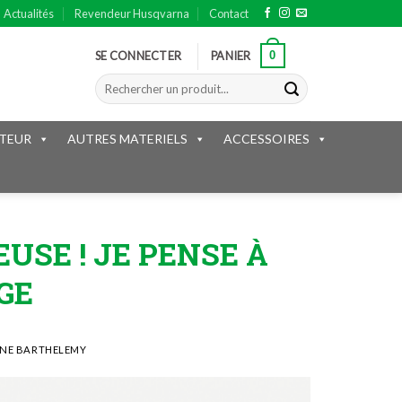
Actualités
Revendeur Husqvarna
Contact
0
SE CONNECTER
PANIER
Recherche
pour :
TEUR
AUTRES MATERIELS
ACCESSOIRES
USE ! JE PENSE À
GE
INE BARTHELEMY