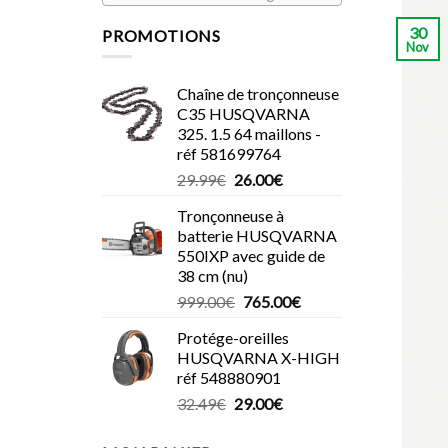
30
PROMOTIONS
Nov
Chaîne de tronçonneuse
C35 HUSQVARNA
325. 1.5 64 maillons -
réf 581699764
Le
Le
29.99
€
26.00
€
prix
prix
Tronçonneuse à
initial
actuel
batterie HUSQVARNA
était :
est :
550IXP avec guide de
29.99€.
26.00€.
38 cm (nu)
Le
Le
999.00
€
765.00
€
prix
prix
Protége-oreilles
initial
actuel
HUSQVARNA X-HIGH
était :
est :
réf 548880901
999.00€.
765.00€.
Le
Le
32.49
€
29.00
€
prix
prix
initial
actuel