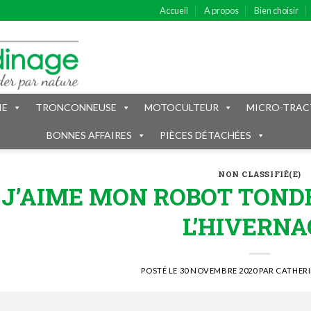
Accueil
A propos
Bien choisir
IE
TRONCONNEUSE
MOTOCULTEUR
MICRO-TRAC
BONNES AFFAIRES
PIÈCES DÉTACHÉES
NON CLASSIFIÉ(E)
J’AIME MON ROBOT TONDE
L’HIVERNA
POSTÉ LE
30 NOVEMBRE 2020
PAR
CATHER