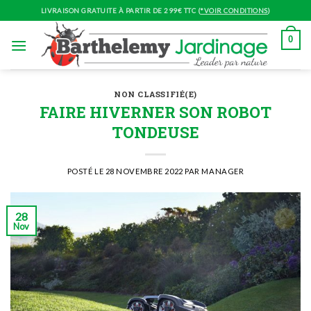
Skip
LIVRAISON GRATUITE À PARTIR DE 299€ TTC (
*VOIR CONDITIONS
)
to
content
0
NON CLASSIFIÉ(E)
FAIRE HIVERNER SON ROBOT
TONDEUSE
POSTÉ LE
28 NOVEMBRE 2022
PAR
MANAGER
28
Nov