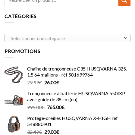
CATÉGORIES
Sélectionner une catégorie
PROMOTIONS
Chaîne de tronçonneuse C35 HUSQVARNA 325.
1.5 64 maillons - réf 581699764
Le
Le
29.99
€
26.00
€
prix
prix
Tronçonneuse à batterie HUSQVARNA 550IXP
initial
actuel
avec guide de 38 cm (nu)
était :
est :
Le
Le
999.00
€
765.00
€
29.99€.
26.00€.
prix
prix
Protége-oreilles HUSQVARNA X-HIGH réf
initial
actuel
548880901
était :
est :
Le
Le
32.49
€
29.00
€
999.00€.
765.00€.