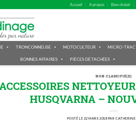
Accueil
A propos
Bien choisir
IE
TRONCONNEUSE
MOTOCULTEUR
MICRO-TRAC
BONNES AFFAIRES
PIÈCES DÉTACHÉES
NON CLASSIFIÉ(E)
ACCESSOIRES NETTOYEUR
HUSQVARNA – NOUV
POSTÉ LE
22 MARS 2018
PAR
CATHERINE