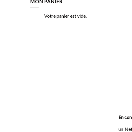
MON PANIER
était :
est :
32.49€.
29.00€.
Votre panier est vide.
En com
un Net