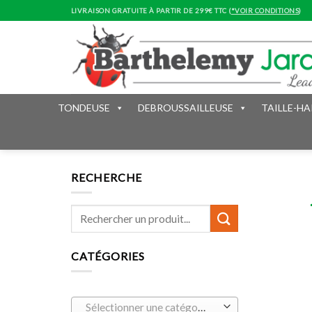
Skip
LIVRAISON GRATUITE À PARTIR DE 299€ TTC (
*VOIR CONDITIONS
)
to
content
TONDEUSE
DEBROUSSAILLEUSE
TAILLE-HA
RECHERCHE
CATÉGORIES
Sélectionner une catégorie