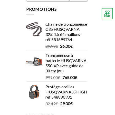
PROMOTIONS
22
Mar
Chaîne de tronçonneuse
C35 HUSQVARNA
325. 1.5 64 maillons -
réf 581699764
Le
Le
29.99
€
26.00
€
prix
prix
Tronçonneuse à
initial
actuel
batterie HUSQVARNA
était :
est :
550IXP avec guide de
29.99€.
26.00€.
38 cm (nu)
Le
Le
999.00
€
765.00
€
prix
prix
Protége-oreilles
initial
actuel
HUSQVARNA X-HIGH
était :
est :
réf 548880901
999.00€.
765.00€.
Le
Le
32.49
€
29.00
€
prix
prix
initial
actuel