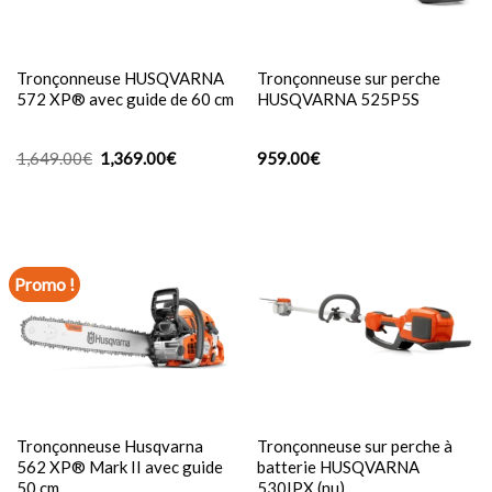
Tronçonneuse HUSQVARNA
Tronçonneuse sur perche
572 XP® avec guide de 60 cm
HUSQVARNA 525P5S
Le
Le
1,649.00
€
1,369.00
€
959.00
€
prix
prix
initial
actuel
était :
est :
1,649.00€.
1,369.00€.
Promo !
Tronçonneuse Husqvarna
Tronçonneuse sur perche à
562 XP® Mark II avec guide
batterie HUSQVARNA
50 cm
530IPX (nu)