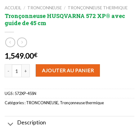
ACCUEIL
/
TRONCONNEUSE
/
TRONÇONNEUSE THERMIQUE
Tronçonneuse HUSQVARNA 572 XP® avec
guide de 45 cm
1,549.00
€
quantité de Tronçonneuse HUSQVARNA 572 XP® avec guide de 45
AJOUTER AU PANIER
UGS :
572XP-45SN
Catégories :
TRONCONNEUSE
,
Tronçonneuse thermique
Description