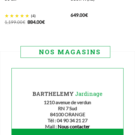
649.00
€
(4)
Le
Le
1,199.00
€
884.00
€
prix
prix
initial
actuel
était :
est :
1,199.00€.
884.00€.
NOS MAGASINS
BARTHELEMY
Jardinage
1210 avenue de verdun
RN 7 Sud
84100 ORANGE
Tél : 04 90 34 21 27
Mail :
Nous contacter