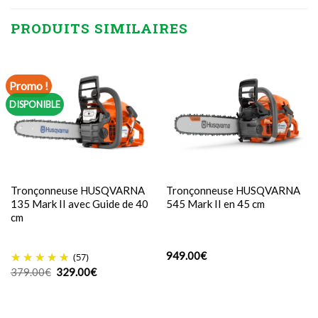
PRODUITS SIMILAIRES
Promo !
DISPONIBLE
Tronçonneuse HUSQVARNA
Tronçonneuse HUSQVARNA
135 Mark II avec Guide de 40
545 Mark II en 45 cm
cm
949.00
€
(57)
Le
Le
379.00
€
329.00
€
prix
prix
initial
actuel
était :
est :
379.00€.
329.00€.