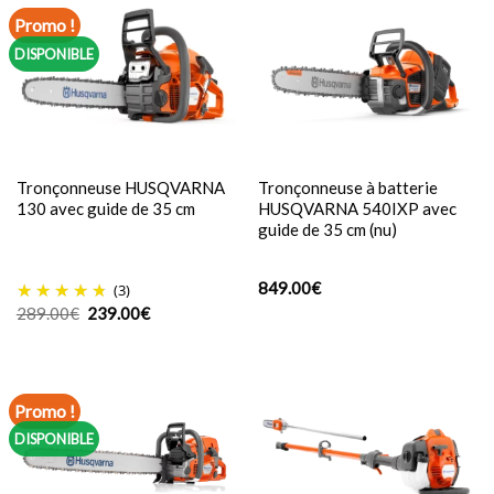
Promo !
DISPONIBLE
Tronçonneuse HUSQVARNA
Tronçonneuse à batterie
130 avec guide de 35 cm
HUSQVARNA 540IXP avec
guide de 35 cm (nu)
849.00
€
(3)
Le
Le
289.00
€
239.00
€
prix
prix
initial
actuel
était :
est :
289.00€.
239.00€.
Promo !
DISPONIBLE