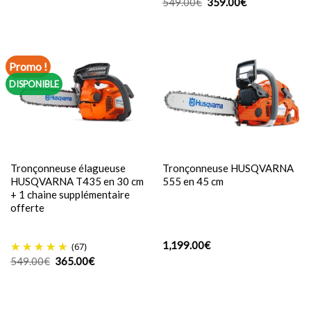
Le
Le
549.00
€
359.00
€
prix
prix
initial
actuel
était :
est :
549.00€.
359.00€.
Promo !
DISPONIBLE
Tronçonneuse élagueuse
Tronçonneuse HUSQVARNA
HUSQVARNA T435 en 30 cm
555 en 45 cm
+ 1 chaine supplémentaire
offerte
1,199.00
€
(67)
Le
Le
549.00
€
365.00
€
prix
prix
initial
actuel
était :
est :
549.00€.
365.00€.