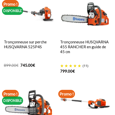
Promo !
DISPONIBLE
Tronçonneuse sur perche
Tronçonneuse HUSQVARNA
HUSQVARNA 525P4S
455 RANCHER en guide de
45 cm
Le
Le
899.00
€
745.00
€
(11)
prix
prix
799.00
€
initial
actuel
était :
est :
899.00€.
745.00€.
Promo !
Promo !
DISPONIBLE