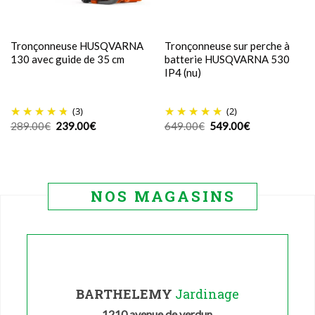
Tronçonneuse HUSQVARNA
Tronçonneuse sur perche à
130 avec guide de 35 cm
batterie HUSQVARNA 530
IP4 (nu)
(3)
(2)
Le
Le
Le
Le
289.00
€
239.00
€
649.00
€
549.00
€
prix
prix
prix
prix
initial
actuel
initial
actuel
était :
est :
était :
est :
289.00€.
239.00€.
649.00€.
549.00€.
NOS MAGASINS
BARTHELEMY
Jardinage
1210 avenue de verdun