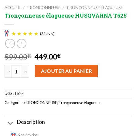
ACCUEIL
/
TRONCONNEUSE
/
TRONÇONNEUSE ÉLAGUEUSE
Tronçonneuse élagueuse HUSQVARNA T525
Le
Le
599.00
449.00
€
€
prix
prix
(22 avis)
quantité de Tronçonneuse élagueuse HUSQVARNA T525
initial
actuel
AJOUTER AU PANIER
était :
est :
599.00€.
449.00€.
UGS :
T525
Catégories :
TRONCONNEUSE
,
Tronçonneuse élagueuse
Description