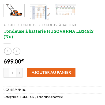
ACCUEIL
/
TONDEUSE
/
TONDEUSE À BATTERIE
Tondeuse à batterie HUSQVARNA LB246iS
(Nu)
699.00
€
quantité de Tondeuse à batterie HUSQVARNA LB246iS (Nu)
AJOUTER AU PANIER
UGS :
LB246is-inu
Catégories :
TONDEUSE
,
Tondeuse à batterie