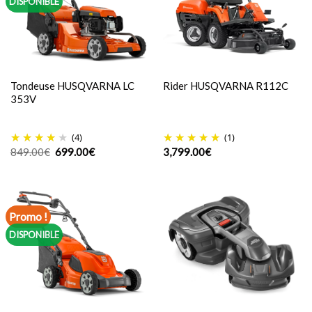
DISPONIBLE
Tondeuse HUSQVARNA LC
Rider HUSQVARNA R112C
353V
(4)
(1)
Le
Le
849.00
€
699.00
€
3,799.00
€
prix
prix
initial
actuel
était :
est :
849.00€.
699.00€.
Promo !
DISPONIBLE