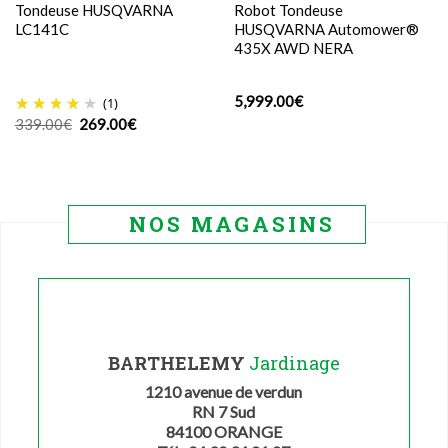
Tondeuse HUSQVARNA
Robot Tondeuse
LC141C
HUSQVARNA Automower®
435X AWD NERA
5,999.00
€
(1)
Le
Le
339.00
€
269.00
€
prix
prix
initial
actuel
était :
est :
339.00€.
269.00€.
NOS MAGASINS
BARTHELEMY
Jardinage
1210 avenue de verdun
RN 7 Sud
84100 ORANGE