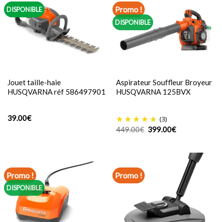
Promo !
DISPONIBLE
DISPONIBLE
Jouet taille-haie
Aspirateur Souffleur Broyeur
HUSQVARNA réf 586497901
HUSQVARNA 125BVX
39.00
€
(3)
Le
Le
449.00
€
399.00
€
prix
prix
initial
actuel
était :
est :
449.00€.
399.00€.
Promo !
Promo !
DISPONIBLE