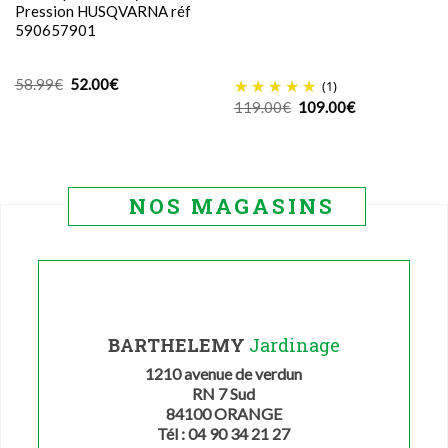
Pression HUSQVARNA réf
590657901
Le
Le
58.99
€
52.00
€
(1)
prix
prix
Le
Le
119.00
€
109.00
€
initial
actuel
prix
prix
était :
est :
initial
actuel
58.99€.
52.00€.
était :
est :
119.00€.
109.00€.
NOS MAGASINS
BARTHELEMY
Jardinage
1210 avenue de verdun
RN 7 Sud
84100 ORANGE
Tél : 04 90 34 21 27