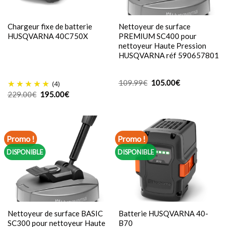
Chargeur fixe de batterie
Nettoyeur de surface
HUSQVARNA 40C750X
PREMIUM SC400 pour
nettoyeur Haute Pression
HUSQVARNA réf 590657801
Le
Le
109.99
€
105.00
€
(4)
prix
prix
Le
Le
229.00
€
195.00
€
initial
actuel
prix
prix
était :
est :
initial
actuel
109.99€.
105.00€.
était :
est :
229.00€.
195.00€.
Promo !
Promo !
DISPONIBLE
DISPONIBLE
Nettoyeur de surface BASIC
Batterie HUSQVARNA 40-
SC300 pour nettoyeur Haute
B70