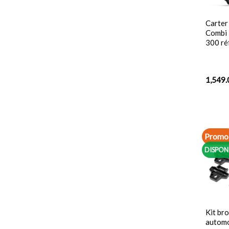
Carter
Combi 
300 r
1,549.
Promo 
DISPON
Kit br
autom