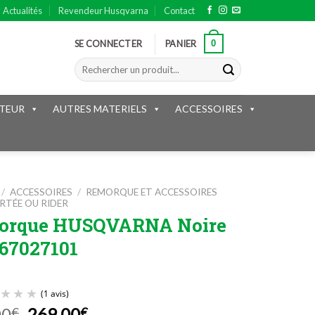
Actualités
Revendeur Husqvarna
Contact
0
SE CONNECTER
PANIER
Recherche
pour :
TEUR
AUTRES MATERIELS
ACCESSOIRES
/
ACCESSOIRES
/
REMORQUE ET ACCESSOIRES
TÉE OU RIDER
orque HUSQVARNA Noire
967027101
Le
Le
00
269.00
€
€