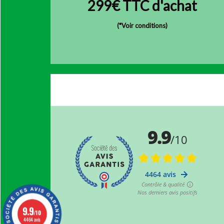
299€ TTC d'achat
(
*Voir conditions)
9.9
/10
4464 avis