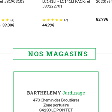
réf 581903103
LC141LI – LC141LI PACK réf
2020) ré
589222701
82.99
€
(4)
(2)
Le
Le
€
39.00
€
44.99
€
prix
prix
initial
actuel
était :
est :
49.99€.
39.00€.
NOS MAGASINS
BARTHELEMY
Jardinage
470 Chemin des Broutières
Zone portuaire
84130 LE PONTET