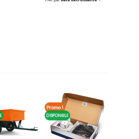
Promo !
E
DISPONIBLE