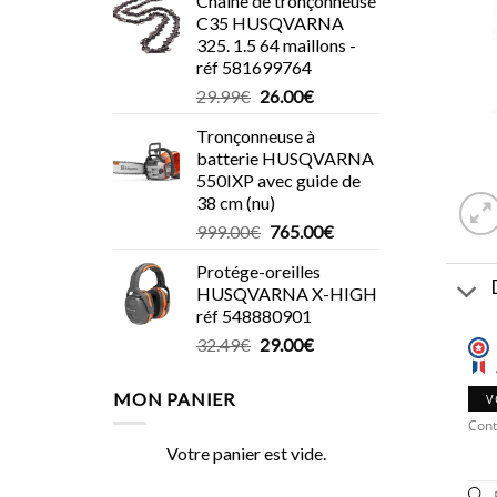
Chaîne de tronçonneuse
C35 HUSQVARNA
325. 1.5 64 maillons -
réf 581699764
Le
Le
29.99
€
26.00
€
prix
prix
Tronçonneuse à
initial
actuel
batterie HUSQVARNA
était :
est :
550IXP avec guide de
29.99€.
26.00€.
38 cm (nu)
Le
Le
999.00
€
765.00
€
prix
prix
Protége-oreilles
initial
actuel
HUSQVARNA X-HIGH
était :
est :
réf 548880901
999.00€.
765.00€.
Le
Le
32.49
€
29.00
€
prix
prix
initial
actuel
MON PANIER
V
était :
est :
Cont
32.49€.
29.00€.
Votre panier est vide.