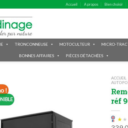
Accueil
A propos
Bien choisir
IE
TRONCONNEUSE
MOTOCULTEUR
MICRO-TRAC
BONNES AFFAIRES
PIÈCES DÉTACHÉES
ACCUEIL
AUTOPOR
Rem
o !
réf 
NIBLE
339.