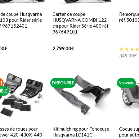
 de coupe Husqvarna
Carter de coupe
Remorqu
103 pour Rider série
HUSQVARNA COMBI 122
réf 5010
éf 967152401
cm pour Rider Série 400 réf
967649101
00
€
2,799.00
€
349.00
€
!
DISPONIBLE
Nouveau
IBLE
osses de roues pour
Kit mulching pour Tondeuse
Coque su
ower 420-430X-440-
Husqvarna LC141C –
pour aut