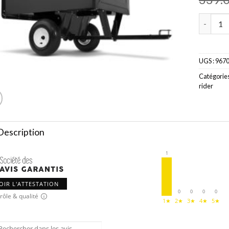
quantité
UGS :
967
Catégories
rider
Description
1
OIR L'ATTESTATION
0
0
0
0
rôle & qualité
1★
2★
3★
4★
5★