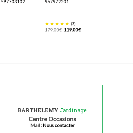
f 597703102
967972201
(3)
Le
Le
179.00
€
119.00
€
prix
prix
initial
actuel
était :
est :
179.00€.
119.00€.
BARTHELEMY
Jardinage
Centre Occasions
Mail :
Nous contacter