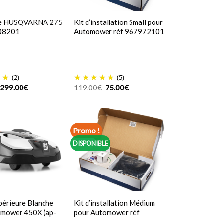
e HUSQVARNA 275
Kit d’installation Small pour
08201
Automower réf 967972101
(2)
(5)
Le
Le
Le
Le
299.00
€
119.00
€
75.00
€
prix
prix
prix
prix
initial
actuel
initial
actuel
était :
est :
était :
est :
349.00€.
299.00€.
119.00€.
75.00€.
Promo !
DISPONIBLE
périeure Blanche
Kit d’installation Médium
omower 450X (ap-
pour Automower réf