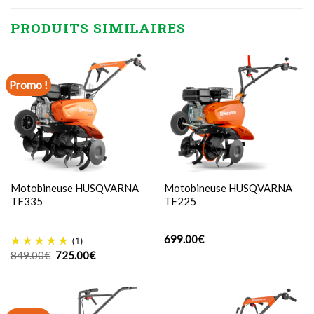
PRODUITS SIMILAIRES
Promo !
Motobineuse HUSQVARNA
Motobineuse HUSQVARNA
TF335
TF225
699.00
€
(1)
Le
Le
849.00
€
725.00
€
prix
prix
initial
actuel
était :
est :
849.00€.
725.00€.