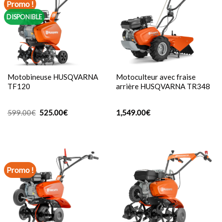
Promo !
DISPONIBLE
Motobineuse HUSQVARNA
Motoculteur avec fraise
TF120
arrière HUSQVARNA TR348
Le
Le
599.00
€
525.00
€
1,549.00
€
prix
prix
initial
actuel
était :
est :
599.00€.
525.00€.
Promo !