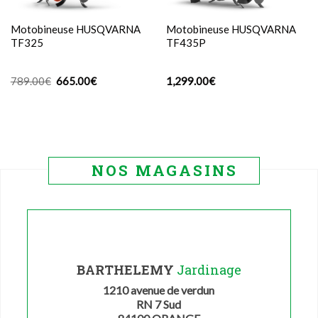
Motobineuse HUSQVARNA
Motobineuse HUSQVARNA
TF325
TF435P
Le
Le
789.00
€
665.00
€
1,299.00
€
prix
prix
initial
actuel
était :
est :
789.00€.
665.00€.
NOS MAGASINS
BARTHELEMY
Jardinage
1210 avenue de verdun
RN 7 Sud