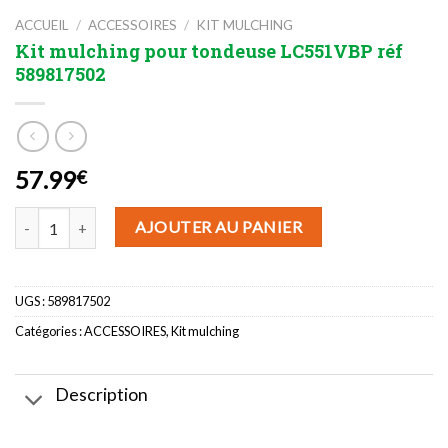
ACCUEIL
/
ACCESSOIRES
/
KIT MULCHING
Kit mulching pour tondeuse LC551VBP réf
589817502
57.99
€
quantité de Kit mulching pour tondeuse LC551VBP réf 589817502
AJOUTER AU PANIER
UGS :
589817502
Catégories :
ACCESSOIRES
,
Kit mulching
Description