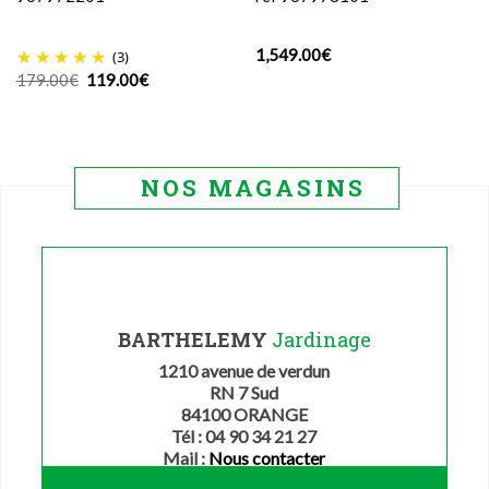
1,549.00
€
(3)
Le
Le
179.00
€
119.00
€
prix
prix
initial
actuel
était :
est :
179.00€.
119.00€.
NOS MAGASINS
BARTHELEMY
Jardinage
1210 avenue de verdun
RN 7 Sud
84100 ORANGE
Tél : 04 90 34 21 27
Mail :
Nous contacter