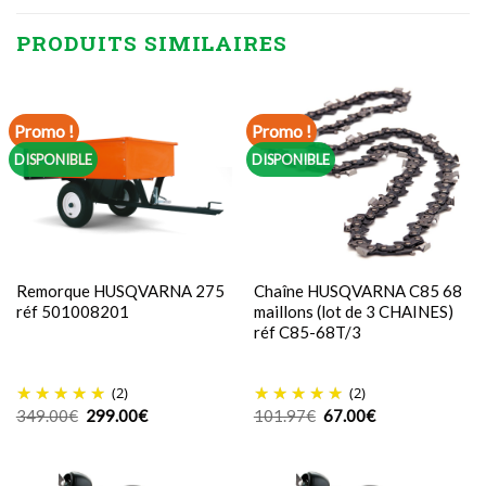
PRODUITS SIMILAIRES
Promo !
Promo !
DISPONIBLE
DISPONIBLE
Remorque HUSQVARNA 275
Chaîne HUSQVARNA C85 68
réf 501008201
maillons (lot de 3 CHAINES)
réf C85-68T/3
(2)
(2)
Le
Le
Le
Le
349.00
€
299.00
€
101.97
€
67.00
€
prix
prix
prix
prix
initial
actuel
initial
actuel
était :
est :
était :
est :
349.00€.
299.00€.
101.97€.
67.00€.