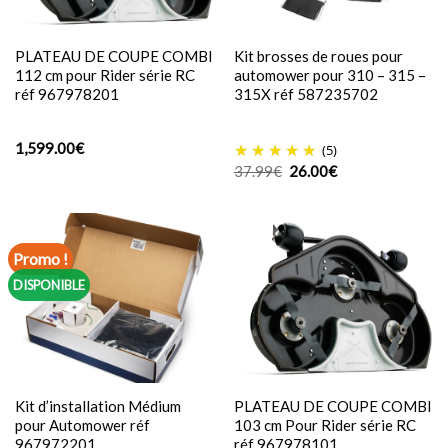
PLATEAU DE COUPE COMBI
Kit brosses de roues pour
112 cm pour Rider série RC
automower pour 310 – 315 –
réf 967978201
315X réf 587235702
1,599.00
€
(5)
Le
Le
37.99
€
26.00
€
prix
prix
initial
actuel
était :
est :
37.99€.
26.00€.
Promo !
DISPONIBLE
Kit d’installation Médium
PLATEAU DE COUPE COMBI
pour Automower réf
103 cm Pour Rider série RC
967972201
réf 967978101