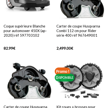
Coque supérieure Blanche
Carter de coupe Husqvarna
pour automower 450X (ap-
Combi 112 cm pour Rider
2020) réf 597703102
série 400 réf 967649001
82.99
€
2,499.00
€
Promo !
DISPONIBLE
Carter de coupe Husqvarna
Kit roues + brosses pour