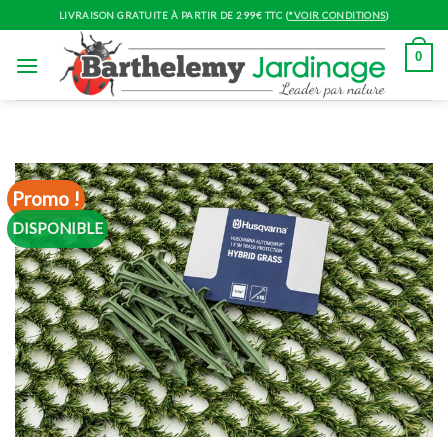
Skip
LIVRAISON GRATUITE À PARTIR DE 299€ TTC (
*VOIR CONDITIONS
)
to
content
0
Promo !
DISPONIBLE