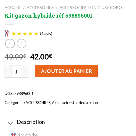
ACCUEIL
/
ACCESSOIRES
/
ACCESSOIRES TONDEUSE ROBOT
Kit gazon hybride réf 598896001
Le
Le
49.99
42.00
€
€
prix
prix
(4 avis)
quantité de Kit gazon hybride réf 598896001
initial
actuel
AJOUTER AU PANIER
était :
est :
49.99€.
42.00€.
UGS :
598896001
Catégories :
ACCESSOIRES
,
Accessoires tondeuse robot
Description