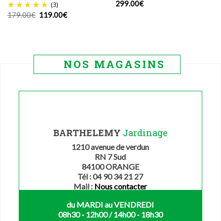
299.00
€
(3)
Le
Le
179.00
€
119.00
€
prix
prix
initial
actuel
était :
est :
179.00€.
119.00€.
NOS MAGASINS
BARTHELEMY
Jardinage
1210 avenue de verdun
RN 7 Sud
84100 ORANGE
Tél : 04 90 34 21 27
Mail :
Nous contacter
du MARDI au VENDREDI
08h30 - 12h00 / 14h00 - 18h30