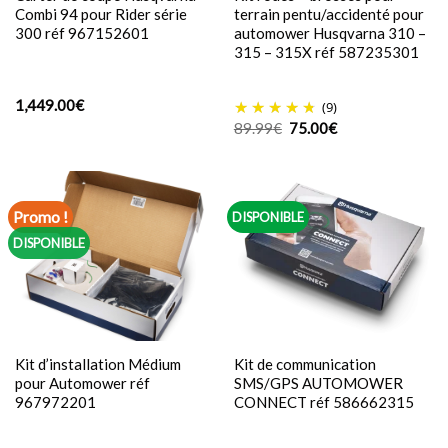
Combi 94 pour Rider série
terrain pentu/accidenté pour
300 réf 967152601
automower Husqvarna 310 –
315 – 315X réf 587235301
1,449.00
€
(9)
Le
Le
89.99
€
75.00
€
prix
prix
initial
actuel
était :
est :
89.99€.
75.00€.
Promo !
DISPONIBLE
DISPONIBLE
Kit d’installation Médium
Kit de communication
pour Automower réf
SMS/GPS AUTOMOWER
967972201
CONNECT réf 586662315