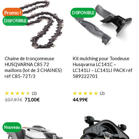
Promo !
DISPONIBLE
DISPONIBLE
Chaine de tronçonneuse
Kit mulching pour Tondeuse
HUSQVARNA C85 72
Husqvarna LC141C –
maillons (lot de 3 CHAINES)
LC141LI – LC141LI PACK réf
réf C85-72T/3
589222701
(2)
(2)
Le
Le
107.97
€
71.00
€
44.99
€
prix
prix
initial
actuel
était :
est :
107.97€.
71.00€.
Nouveau