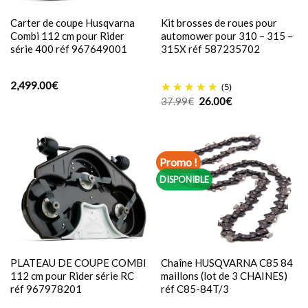
Carter de coupe Husqvarna
Kit brosses de roues pour
Combi 112 cm pour Rider
automower pour 310 – 315 –
série 400 réf 967649001
315X réf 587235702
2,499.00
€
(5)
Le
Le
37.99
€
26.00
€
prix
prix
initial
actuel
était :
est :
37.99€.
26.00€.
Promo !
DISPONIBLE
PLATEAU DE COUPE COMBI
Chaîne HUSQVARNA C85 84
112 cm pour Rider série RC
maillons (lot de 3 CHAINES)
réf 967978201
réf C85-84T/3