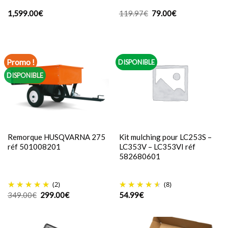
Le
Le
1,599.00
€
119.97
€
79.00
€
prix
prix
initial
actuel
était :
est :
119.97€.
79.00€.
Promo !
DISPONIBLE
DISPONIBLE
Remorque HUSQVARNA 275
Kit mulching pour LC253S –
réf 501008201
LC353V – LC353VI réf
582680601
(2)
(8)
Le
Le
349.00
€
299.00
€
54.99
€
prix
prix
initial
actuel
était :
est :
349.00€.
299.00€.