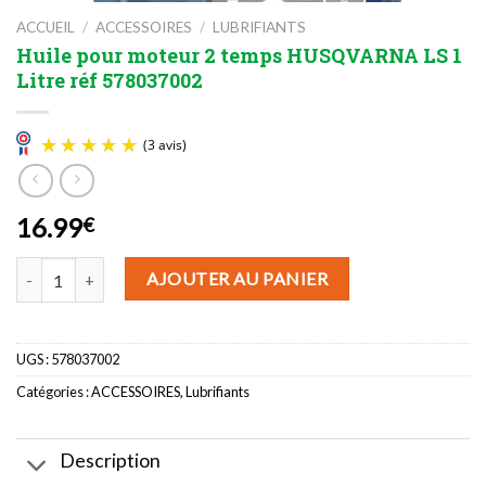
ACCUEIL
/
ACCESSOIRES
/
LUBRIFIANTS
Huile pour moteur 2 temps HUSQVARNA LS 1
Litre réf 578037002
16.99
€
(3 avis)
quantité de Huile pour moteur 2 temps HUSQVARNA LS 1 Litre réf
AJOUTER AU PANIER
UGS :
578037002
Catégories :
ACCESSOIRES
,
Lubrifiants
Description