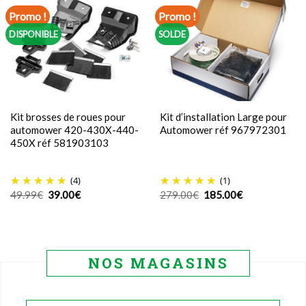
Promo !
Promo !
DISPONIBLE
SOLDE
Kit brosses de roues pour
Kit d’installation Large pour
automower 420-430X-440-
Automower réf 967972301
450X réf 581903103
(4)
(1)
Le
Le
Le
Le
49.99
€
39.00
€
279.00
€
185.00
€
prix
prix
prix
prix
initial
actuel
initial
actuel
était :
est :
était :
est :
49.99€.
39.00€.
279.00€.
185.00€.
NOS MAGASINS