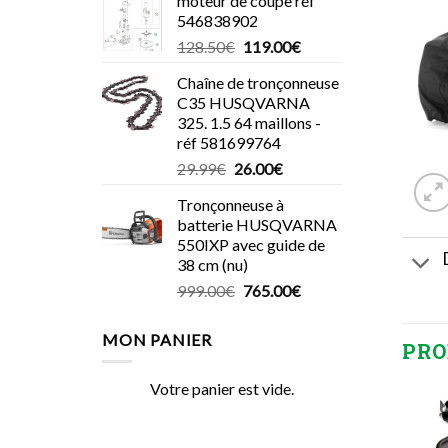
moteur de coupe réf
546838902
Le
Le
128.50
€
119.00
€
prix
prix
Chaîne de tronçonneuse
initial
actuel
C35 HUSQVARNA
était :
est :
325. 1.5 64 maillons -
128.50€.
119.00€.
réf 581699764
Le
Le
29.99
€
26.00
€
prix
prix
Tronçonneuse à
initial
actuel
batterie HUSQVARNA
était :
est :
550IXP avec guide de
29.99€.
26.00€.
38 cm (nu)
Le
Le
999.00
€
765.00
€
prix
prix
initial
actuel
MON PANIER
PRO
était :
est :
999.00€.
765.00€.
Votre panier est vide.