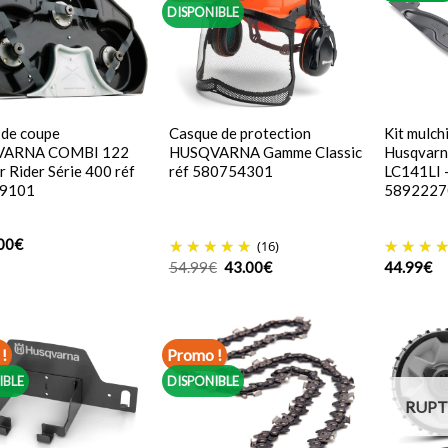
DISPONIBLE
 de coupe
Casque de protection
Kit mulch
ARNA COMBI 122
HUSQVARNA Gamme Classic
Husqvarn
r Rider Série 400 réf
réf 580754301
LC141LI 
9101
5892227
00
€
(16)
Le
Le
54.99
€
43.00
€
44.99
€
prix
prix
initial
actuel
était :
est :
54.99€.
43.00€.
!
Promo !
IBLE
DISPONIBLE
RUPT