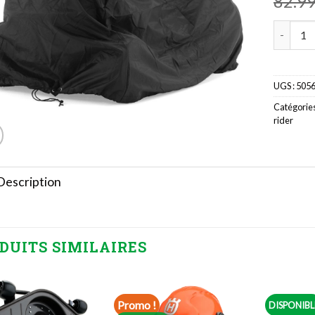
82.9
quantité 
UGS :
505
Catégories
rider
Description
DUITS SIMILAIRES
Promo !
DISPONIBL