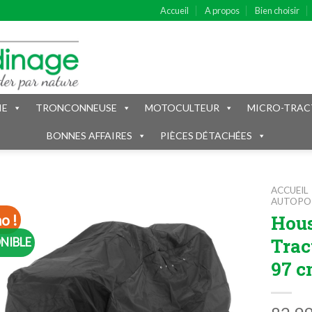
Accueil
A propos
Bien choisir
IE
TRONCONNEUSE
MOTOCULTEUR
MICRO-TRAC
BONNES AFFAIRES
PIÈCES DÉTACHÉES
ACCUEIL
AUTOPOR
Hous
o !
Trac
NIBLE
97 c