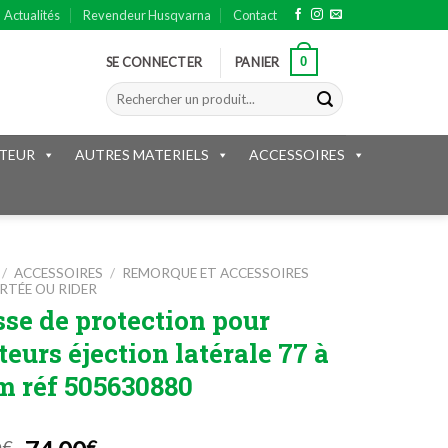
Actualités
Revendeur Husqvarna
Contact
0
SE CONNECTER
PANIER
Recherche
pour :
TEUR
AUTRES MATERIELS
ACCESSOIRES
/
ACCESSOIRES
/
REMORQUE ET ACCESSOIRES
TÉE OU RIDER
se de protection pour
teurs éjection latérale 77 à
m réf 505630880
€
€