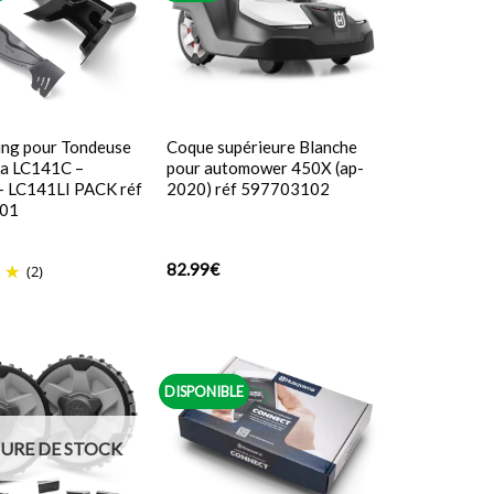
ing pour Tondeuse
Coque supérieure Blanche
a LC141C –
pour automower 450X (ap-
– LC141LI PACK réf
2020) réf 597703102
01
82.99
€
(2)
DISPONIBLE
URE DE STOCK