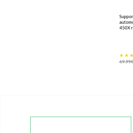
Suppor
autom
450X 
69.99