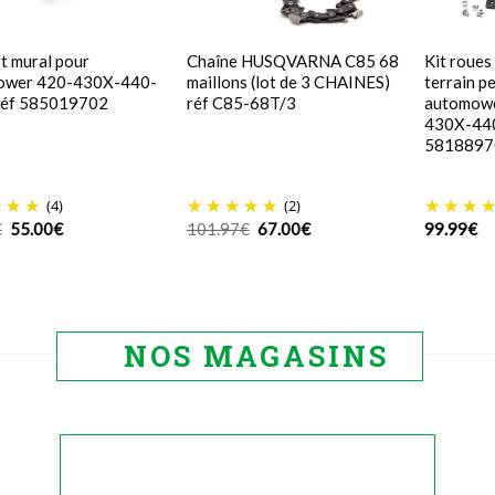
t mural pour
Chaîne HUSQVARNA C85 68
Kit roues
ower 420-430X-440-
maillons (lot de 3 CHAINES)
terrain p
réf 585019702
réf C85-68T/3
automowe
430X-440
5818897
(4)
(2)
Le
Le
Le
Le
€
55.00
€
101.97
€
67.00
€
99.99
€
prix
prix
prix
prix
initial
actuel
initial
actuel
était :
est :
était :
est :
69.99€.
55.00€.
101.97€.
67.00€.
NOS MAGASINS