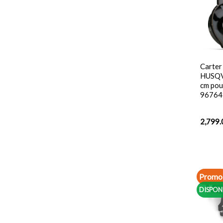
Carter
HUSQV
cm pou
96764
2,799.
Promo 
DISPON