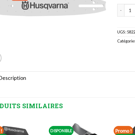
quantité
UGS :
582
Catégories
Description
DUITS SIMILAIRES
!
Promo !
DISPONIBLE