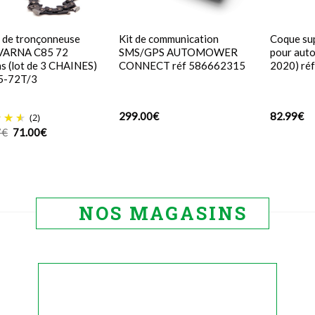
 de tronçonneuse
Kit de communication
Coque su
ARNA C85 72
SMS/GPS AUTOMOWER
pour aut
ns (lot de 3 CHAINES)
CONNECT réf 586662315
2020) ré
5-72T/3
299.00
€
82.99
€
(2)
Le
Le
7
€
71.00
€
prix
prix
initial
actuel
était :
est :
107.97€.
71.00€.
NOS MAGASINS