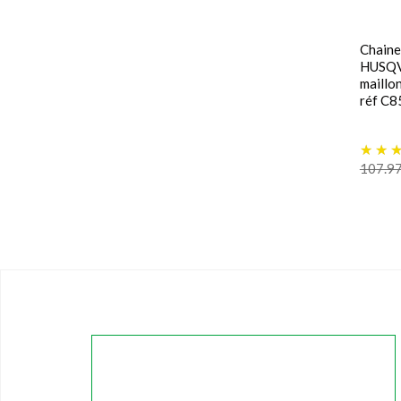
Chaine
HUSQV
maillo
réf C8
107.9