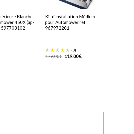
périeure Blanche
Kit d’installation Médium
omower 450X (ap-
pour Automower réf
f 597703102
967972201
(3)
Le
Le
179.00
€
119.00
€
prix
prix
initial
actuel
était :
est :
179.00€.
119.00€.