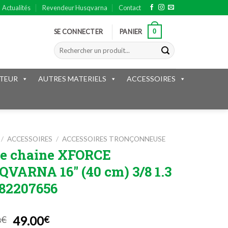
Actualités
Revendeur Husqvarna
Contact
0
SE CONNECTER
PANIER
Recherche
pour :
TEUR
AUTRES MATERIELS
ACCESSOIRES
/
ACCESSOIRES
/
ACCESSOIRES TRONÇONNEUSE
e chaine XFORCE
VARNA 16″ (40 cm) 3/8 1.3
582207656
Le
Le
9
49.00
€
€