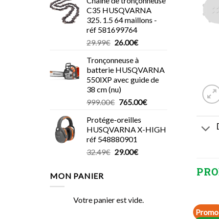
Chaîne de tronçonneuse
C35 HUSQVARNA
325. 1.5 64 maillons -
réf 581699764
Le
Le
29.99
€
26.00
€
prix
prix
Tronçonneuse à
initial
actuel
batterie HUSQVARNA
était :
est :
550IXP avec guide de
29.99€.
26.00€.
38 cm (nu)
Le
Le
999.00
€
765.00
€
prix
prix
Protége-oreilles
initial
actuel
HUSQVARNA X-HIGH
était :
est :
réf 548880901
999.00€.
765.00€.
Le
Le
32.49
€
29.00
€
prix
prix
PRO
initial
actuel
MON PANIER
était :
est :
32.49€.
29.00€.
Votre panier est vide.
Promo 