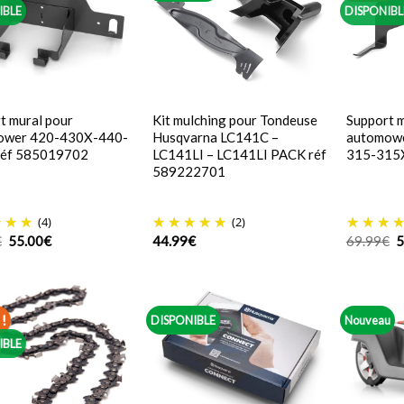
IBLE
DISPONIBL
t mural pour
Kit mulching pour Tondeuse
Support m
ower 420-430X-440-
Husqvarna LC141C –
automowe
réf 585019702
LC141LI – LC141LI PACK réf
315-315
589222701
(4)
(2)
Le
Le
L
€
55.00
€
44.99
€
69.99
€
5
prix
prix
p
initial
actuel
in
était :
est :
é
69.99€.
55.00€.
6
!
DISPONIBLE
Nouveau
IBLE