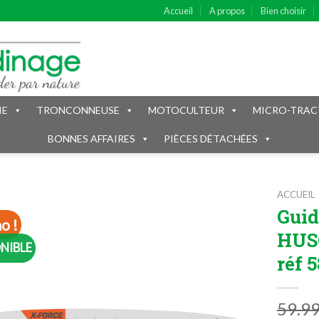
Accueil
A propos
Bien choisir
IE
TRONCONNEUSE
MOTOCULTEUR
MICRO-TRAC
BONNES AFFAIRES
PIÈCES DÉTACHÉES
ACCUEIL
Guid
o !
HUSQ
NIBLE
réf 
59.9