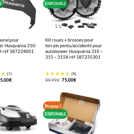
E
DISPONIBLE
ural pour
Kit roues + brosses pour
r Husqvarna 310-
terrain pentu/accidenté pour
X réf 587224001
automower Husqvarna 310 –
315 – 315X réf 587235301
(1)
(9)
e
Le
Le
Le
5.00
€
89.99
€
75.00
€
rix
prix
prix
prix
itial
actuel
initial
actuel
tait :
est :
était :
est :
9.99€.
55.00€.
89.99€.
75.00€.
Promo !
DISPONIBLE