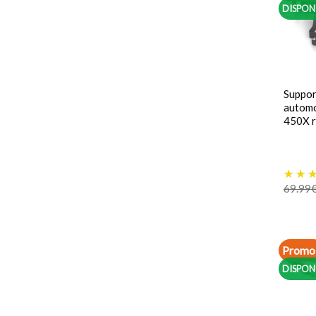
DISPON
Suppor
autom
450X 
69.99
Promo 
DISPON