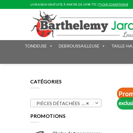
Skip
LIVRAISON GRATUITE À PARTIR DE 299€ TTC (
*VOIR CONDITIONS
)
to
content
TONDEUSE
DEBROUSSAILLEUSE
TAILLE-HA
CATÉGORIES
Prom
exclus
PIÈCES DÉTACHÉES (304)
×
PROMOTIONS