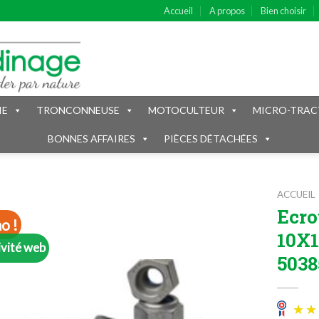
Accueil
A propos
Bien choisir
IE
TRONCONNEUSE
MOTOCULTEUR
MICRO-TRAC
BONNES AFFAIRES
PIÈCES DÉTACHÉES
ACCUEIL
Ecro
o !
10X1
ivité web
5038