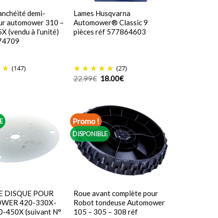
tanchéité demi-
Lames Husqvarna
our automower 310 –
Automower® Classic 9
X (vendu à l’unité)
pièces réf 577864603
74709
(147)
(27)
Le
Le
22.99
€
18.00
€
prix
prix
initial
actuel
était :
est :
22.99€.
18.00€.
Promo !
E
DISPONIBLE
 DISQUE POUR
Roue avant complète pour
WER 420-330X-
Robot tondeuse Automower
-450X (suivant N°
105 – 305 – 308 réf