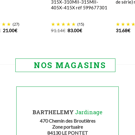
315X-310MII-315MII-
de série)
405X-415X réf 599677301
(27)
(15)
Le
Le
Le
Le
€
21.00
€
91.14
€
83.00
€
31.68
€
prix
prix
prix
prix
initial
actuel
initial
actuel
était :
est :
était :
est :
24.99€.
21.00€.
91.14€.
83.00€.
NOS MAGASINS
BARTHELEMY
Jardinage
470 Chemin des Broutières
Zone portuaire
84130 LE PONTET