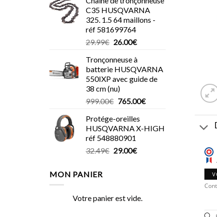
Chaîne de tronçonneuse
C35 HUSQVARNA
325. 1.5 64 maillons -
réf 581699764
Le
Le
29.99
€
26.00
€
prix
prix
Tronçonneuse à
initial
actuel
batterie HUSQVARNA
était :
est :
550IXP avec guide de
29.99€.
26.00€.
38 cm (nu)
Le
Le
999.00
€
765.00
€
prix
prix
Protége-oreilles
initial
actuel
HUSQVARNA X-HIGH
était :
est :
réf 548880901
999.00€.
765.00€.
Le
Le
32.49
€
29.00
€
prix
prix
initial
actuel
MON PANIER
V
était :
est :
Cont
32.49€.
29.00€.
Votre panier est vide.