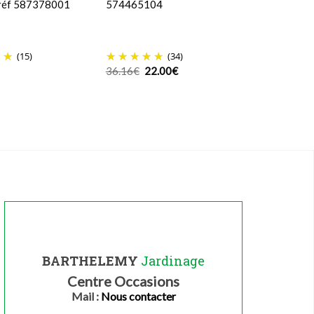
 réf 587378001
574465104
(15)
(34)
Le
Le
36.16
€
22.00
€
prix
prix
initial
actuel
était :
est :
36.16€.
22.00€.
BARTHELEMY
Jardinage
Centre Occasions
Mail :
Nous contacter