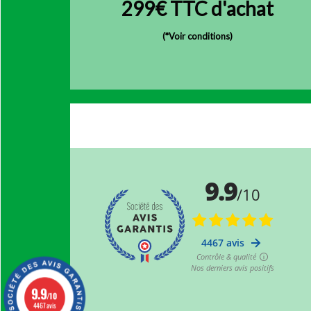
299€ TTC d'achat
(
*Voir conditions)
9.9
/10
4467 avis