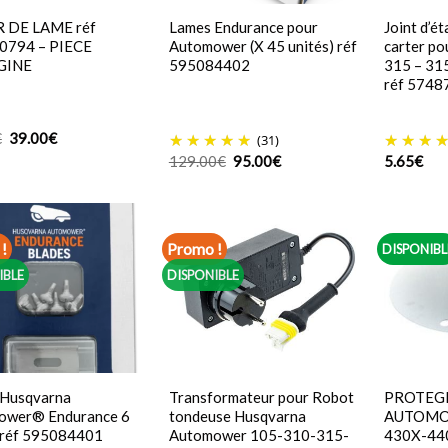
R DE LAME réf
Lames Endurance pour
Joint d’é
0794 – PIECE
Automower (X 45 unités) réf
carter p
GINE
595084402
315 – 315
réf 5748
Le
Le
€
39.00
€
(31)
prix
prix
Le
Le
129.00
€
95.00
€
5.65
€
initial
actuel
prix
prix
était :
est :
initial
actuel
40.70€.
39.00€.
était :
est :
129.00€.
95.00€.
!
Promo !
DISPONIBL
IBLE
DISPONIBLE
 Husqvarna
Transformateur pour Robot
PROTEGE
ower® Endurance 6
tondeuse Husqvarna
AUTOMO
 réf 595084401
Automower 105-310-315-
430X-440