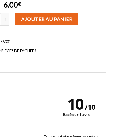
Le
Le
6.00
€
prix
prix
de Ecrou de débroussailleuse 10X125 pas à gauche réf 503856301 (vend
initial
actuel
AJOUTER AU PANIER
(1 avis)
était :
est :
6.91€.
6.00€.
856301
:
PIÈCES DÉTACHÉES
10
/
10
Basé sur 1 avis
Trier par
date décroissante