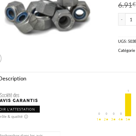
6.91
€
quantité 
UGS :
503
Catégorie 
Description
1
OIR L'ATTESTATION
0
0
0
0
rôle & qualité
1★
2★
3★
4★
5★