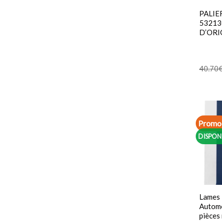
PALIE
53213
D’ORI
40.70
Promo 
DISPON
Lames
Autom
pièces