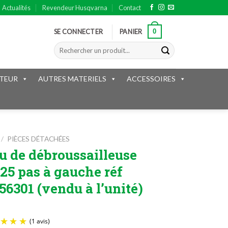
Actualités
Revendeur Husqvarna
Contact
0
SE CONNECTER
PANIER
Recherche
pour :
TEUR
AUTRES MATERIELS
ACCESSOIRES
/
PIÈCES DÉTACHÉES
u de débroussailleuse
25 pas à gauche réf
56301 (vendu à l’unité)