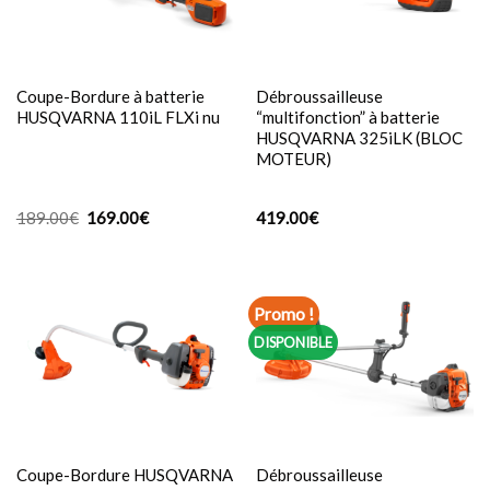
Coupe-Bordure à batterie
Débroussailleuse
HUSQVARNA 110iL FLXi nu
“multifonction” à batterie
HUSQVARNA 325iLK (BLOC
MOTEUR)
Le
Le
189.00
€
169.00
€
419.00
€
prix
prix
initial
actuel
était :
est :
189.00€.
169.00€.
Promo !
DISPONIBLE
Coupe-Bordure HUSQVARNA
Débroussailleuse