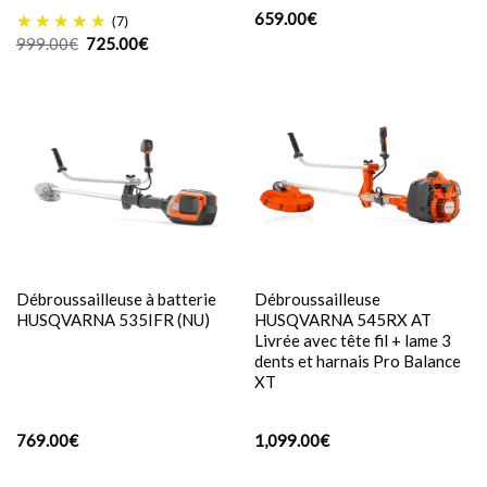
659.00
€
(7)
Le
Le
999.00
€
725.00
€
prix
prix
initial
actuel
était :
est :
999.00€.
725.00€.
Débroussailleuse à batterie
Débroussailleuse
HUSQVARNA 535IFR (NU)
HUSQVARNA 545RX AT
Livrée avec tête fil + lame 3
dents et harnais Pro Balance
XT
769.00
€
1,099.00
€