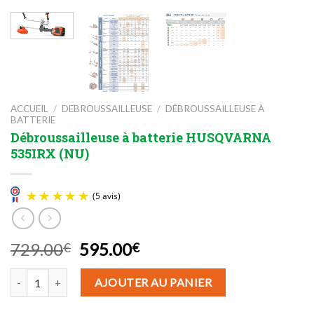
ACCUEIL
/
DEBROUSSAILLEUSE
/
DÉBROUSSAILLEUSE À
BATTERIE
Débroussailleuse à batterie HUSQVARNA
535IRX (NU)
Le
Le
729.00
595.00
€
€
prix
prix
quantité de Débroussailleuse à batterie HUSQVARNA 535IRX (NU)
initial
actuel
AJOUTER AU PANIER
(5 avis)
était :
est :