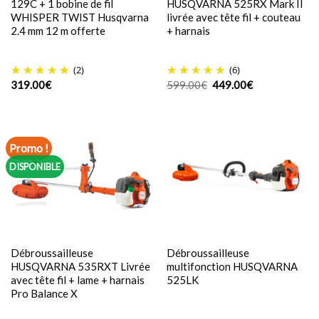
129C + 1 bobine de fil
HUSQVARNA 525RX Mark II
WHISPER TWIST Husqvarna
livrée avec tête fil + couteau
2.4 mm 12 m offerte
+ harnais
(2)
(6)
Le
Le
319.00
€
599.00
€
449.00
€
prix
prix
initial
actuel
était :
est :
599.00€.
449.00€.
Promo !
DISPONIBLE
Débroussailleuse
Débroussailleuse
HUSQVARNA 535RXT Livrée
multifonction HUSQVARNA
avec tête fil + lame + harnais
525LK
Pro Balance X