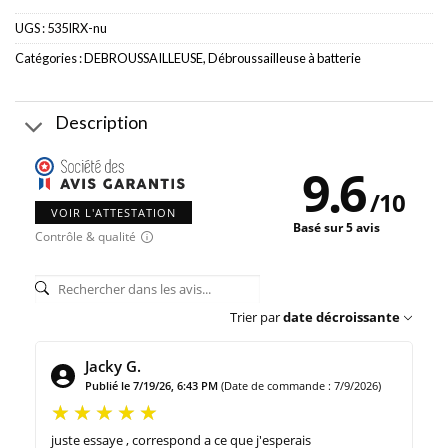
729.00€.
595.00€.
UGS :
535IRX-nu
Catégories :
DEBROUSSAILLEUSE
,
Débroussailleuse à batterie
Description
9.6
/
10
VOIR L'ATTESTATION
Basé sur 5 avis
Contrôle & qualité
Trier par
date décroissante
Jacky G.
Publié le 7/19/26, 6:43 PM
(Date de commande : 7/9/2026)
juste essaye , correspond a ce que j'esperais