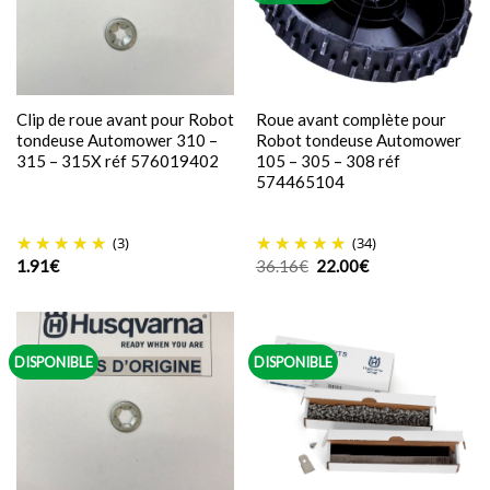
Clip de roue avant pour Robot
Roue avant complète pour
tondeuse Automower 310 –
Robot tondeuse Automower
315 – 315X réf 576019402
105 – 305 – 308 réf
574465104
(3)
(34)
Le
Le
1.91
€
36.16
€
22.00
€
prix
prix
initial
actuel
était :
est :
36.16€.
22.00€.
DISPONIBLE
DISPONIBLE