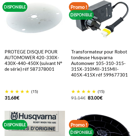
Promo !
DISPONIBLE
DISPONIBLE
PROTEGE DISQUE POUR
Transformateur pour Robot
AUTOMOWER 420-330X-
tondeuse Husqvarna
430X-440-450X (suivant N°
Automower 105-310-315-
de série) réf 587378001
315X-310MII-315MII-
405X-415X réf 599677301
(15)
(15)
Le
Le
31.68
€
91.14
€
83.00
€
prix
prix
initial
actuel
était :
est :
91.14€.
83.00€.
Promo !
DISPONIBLE
DISPONIBLE