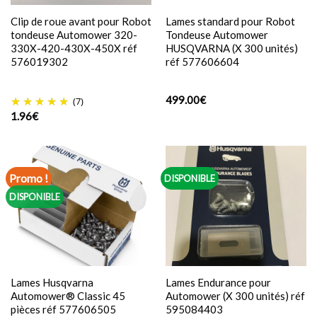
Clip de roue avant pour Robot
Lames standard pour Robot
tondeuse Automower 320-
Tondeuse Automower
330X-420-430X-450X réf
HUSQVARNA (X 300 unités)
576019302
réf 577606604
499.00
€
(7)
1.96
€
Promo !
DISPONIBLE
DISPONIBLE
Lames Husqvarna
Lames Endurance pour
Automower® Classic 45
Automower (X 300 unités) réf
pièces réf 577606505
595084403