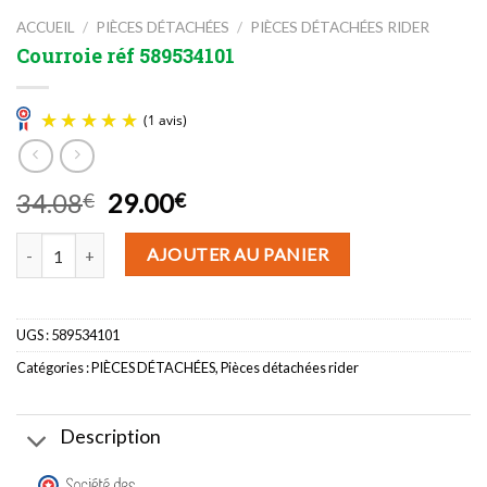
ACCUEIL
/
PIÈCES DÉTACHÉES
/
PIÈCES DÉTACHÉES RIDER
Courroie réf 589534101
Le
Le
34.08
29.00
€
€
prix
prix
(1 avis)
quantité de Courroie réf 589534101
initial
actuel
AJOUTER AU PANIER
était :
est :
34.08€.
29.00€.
UGS :
589534101
Catégories :
PIÈCES DÉTACHÉES
,
Pièces détachées rider
Description