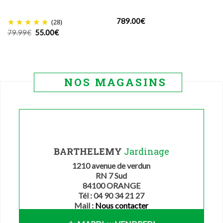
789.00
€
(28)
Le
Le
79.99
€
55.00
€
prix
prix
initial
actuel
était :
est :
79.99€.
55.00€.
NOS MAGASINS
BARTHELEMY
Jardinage
1210 avenue de verdun
RN 7 Sud
84100 ORANGE
Tél : 04 90 34 21 27
Mail :
Nous contacter